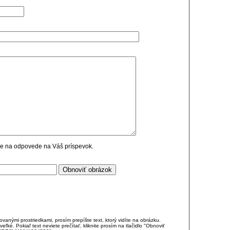
cie na odpovede na Váš príspevok.
anými prostriedkami, prosím prepíšte text, ktorý vidíte na obrázku.
é. Pokiaľ text neviete prečítať, kliknite prosím na tlačidlo "Obnoviť