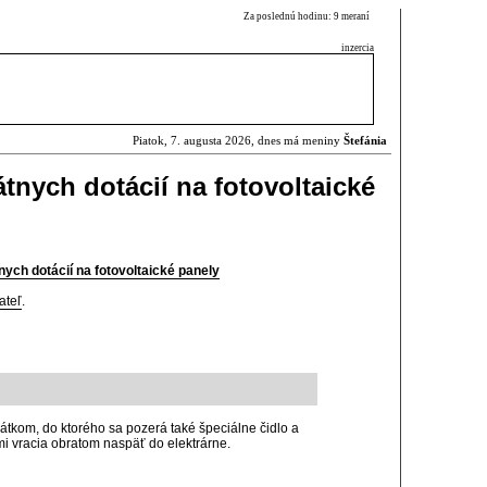
Za poslednú hodinu: 9 meraní
inzercia
Piatok, 7. augusta 2026, dnes má meniny
Štefánia
átnych dotácií na fotovoltaické
tnych dotácií na fotovoltaické panely
ateľ
.
kátkom, do ktorého sa pozerá také špeciálne čidlo a
mi vracia obratom naspäť do elektrárne.