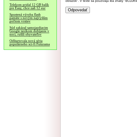
obrázok". V texte sa používajú iba znaky "BC
Telekom pridal 12 GB balík
pre Easy, chce zaň 12 eur
Spustená výroba flash
pamäte s novým najvyšším
počtom vrstiev
Súd zakázal samojazdiacim
Google taxíkom dobíjanie v
noci, rušili obyvateľov
Odštartovala nová séria
populárneho sci-fi Futurama