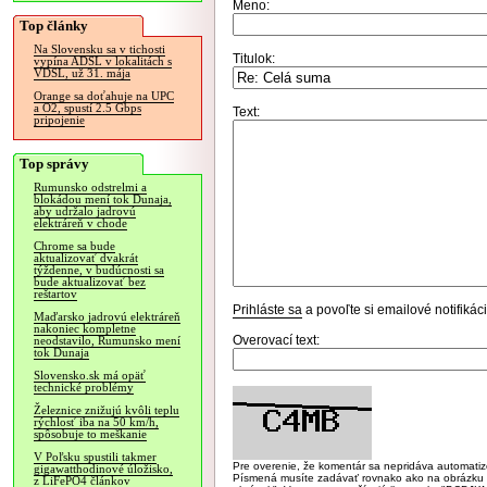
Meno:
Top články
Na Slovensku sa v tichosti
Titulok:
vypína ADSL v lokalitách s
VDSL, už 31. mája
Orange sa doťahuje na UPC
a O2, spustí 2.5 Gbps
Text:
pripojenie
Top správy
Rumunsko odstrelmi a
blokádou mení tok Dunaja,
aby udržalo jadrovú
elektráreň v chode
Chrome sa bude
aktualizovať dvakrát
týždenne, v budúcnosti sa
bude aktualizovať bez
reštartov
Prihláste sa
a povoľte si emailové notifiká
Maďarsko jadrovú elektráreň
nakoniec kompletne
Overovací text:
neodstavilo, Rumunsko mení
tok Dunaja
Slovensko.sk má opäť
technické problémy
Železnice znižujú kvôli teplu
rýchlosť iba na 50 km/h,
spôsobuje to meškanie
V Poľsku spustili takmer
Pre overenie, že komentár sa nepridáva automatizov
gigawatthodinové úložisko,
Písmená musíte zadávať rovnako ako na obrázku veľk
z LiFePO4 článkov