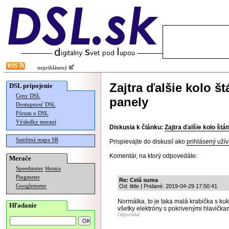
neprihlásený
Zajtra ďalšie kolo št
DSL pripojenie
Ceny DSL
panely
Dostupnosť DSL
Fórum o DSL
Výsledky meraní
Diskusia k článku:
Zajtra ďalšie kolo štá
Satelitná mapa SR
Prispievajte do diskusií ako
prihlásený užív
Komentár, na ktorý odpovedáte:
Merače
Speedmeter
Merania
Pingmeter
Re: Celá suma
Googlemeter
Od: little | Pridané: 2019-04-29 17:50:41
Normálka, to je taka malá krabička s ku
Hľadanie
všetky elektróny s pokrivenými hlavička
Odpovedať