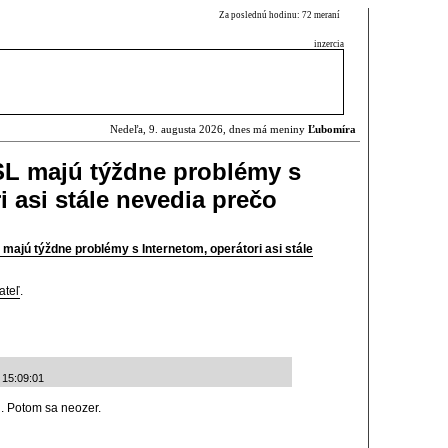
Za poslednú hodinu: 72 meraní
inzercia
Nedeľa, 9. augusta 2026, dnes má meniny
Ľubomíra
SL majú týždne problémy s
i asi stále nevedia prečo
majú týždne problémy s Internetom, operátori asi stále
ateľ
.
 15:09:01
ku. Potom sa neozer.