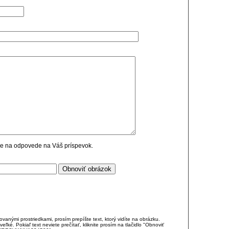
cie na odpovede na Váš príspevok.
anými prostriedkami, prosím prepíšte text, ktorý vidíte na obrázku.
é. Pokiaľ text neviete prečítať, kliknite prosím na tlačidlo "Obnoviť