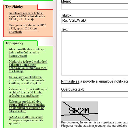
Meno:
Top články
Na Slovensku sa v tichosti
Titulok:
vypína ADSL v lokalitách s
VDSL, už 31. mája
Orange sa doťahuje na UPC
a O2, spustí 2.5 Gbps
Text:
pripojenie
Top správy
Alza nasadila dve novinky,
jednu užitočnú a jednu
kontroverznú
Maďarsko jadrovú elektráreň
nakoniec kompletne
neodstavilo, Rumunsko mení
tok Dunaja
Ďalšia jadrová elektráreň
južne od Slovenska musela
Prihláste sa
a povoľte si emailové notifiká
kvôli teplu znížiť výkon
Overovací text:
Železnice znižujú kvôli teplu
rýchlosť iba na 50 km/h,
spôsobuje to meškanie
Železnice predávajú dve
tretiny lístkov elektronicky,
po donútení cestujúcich na
takýto nákup
NASA na diaľku na sonde
Voyager 2 úspešne znížila
Pre overenie, že komentár sa nepridáva automatizov
spotrebu
Písmená musíte zadávať rovnako ako na obrázku veľk