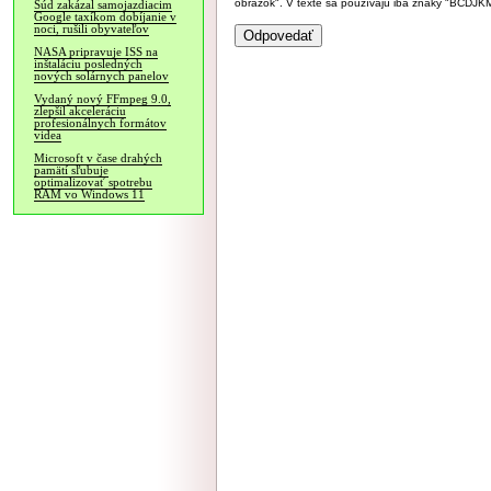
obrázok". V texte sa používajú iba znaky "BC
Súd zakázal samojazdiacim
Google taxíkom dobíjanie v
noci, rušili obyvateľov
NASA pripravuje ISS na
inštaláciu posledných
nových solárnych panelov
Vydaný nový FFmpeg 9.0,
zlepšil akceleráciu
profesionálnych formátov
videa
Microsoft v čase drahých
pamätí sľubuje
optimalizovať spotrebu
RAM vo Windows 11