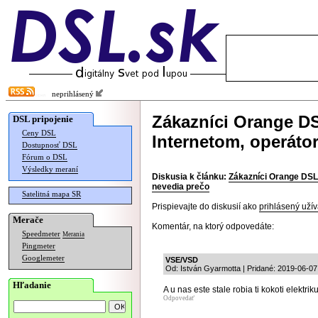
neprihlásený
Zákazníci Orange D
DSL pripojenie
Ceny DSL
Internetom, operátor
Dostupnosť DSL
Fórum o DSL
Výsledky meraní
Diskusia k článku:
Zákazníci Orange DSL 
nevedia prečo
Satelitná mapa SR
Prispievajte do diskusií ako
prihlásený užív
Merače
Komentár, na ktorý odpovedáte:
Speedmeter
Merania
Pingmeter
Googlemeter
VSE/VSD
Od: István Gyarmotta | Pridané: 2019-06-07
Hľadanie
A u nas este stale robia ti kokoti elektri
Odpovedať