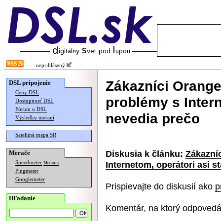
neprihlásený
Zákazníci Orang
DSL pripojenie
Ceny DSL
problémy s Intern
Dostupnosť DSL
Fórum o DSL
nevedia prečo
Výsledky meraní
Satelitná mapa SR
Diskusia k článku:
Zákazní
Merače
Internetom, operátori asi s
Speedmeter
Merania
Pingmeter
Googlemeter
Prispievajte do diskusií ako
p
Hľadanie
Komentár, na ktorý odpovedá