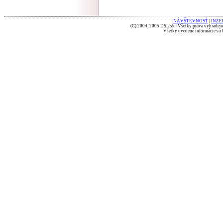
NÁVŠTEVNOSŤ
|
INZE
(C) 2004, 2005 DSL.sk | Všetky práva vyhradené
Všetky uvedené informácie sú b