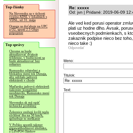
Top články
Re: xxxxx
Od: jvn | Pridané: 2019-06-09 12
Na Slovensku sa v tichosti
vypína ADSL v lokalitách s
VDSL, už 31. mája
Ale ved ked porusi operator zml
Orange sa doťahuje na UPC
plati uz hodne dlho. Avsak, poru
a O2, spustí 2.5 Gbps
vseobecnych podmienkach, s kto
pripojenie
zakaznik podpise nieco bez toho, 
nieco take :)
Top správy
Odpovedať
Chrome sa bude
aktualizovať dvakrát
týždenne, v budúcnosti sa
Meno:
bude aktualizovať bez
reštartov
Rumunsko odstrelmi a
blokádou mení tok Dunaja,
Titulok:
aby udržalo jadrovú
elektráreň v chode
Maďarsko jadrovú elektráreň
Text:
nakoniec kompletne
neodstavilo, Rumunsko mení
tok Dunaja
Slovensko.sk má opäť
technické problémy
Železnice znižujú kvôli teplu
rýchlosť iba na 50 km/h,
spôsobuje to meškanie
V Poľsku spustili takmer
gigawatthodinové úložisko,
z LiFePO4 článkov