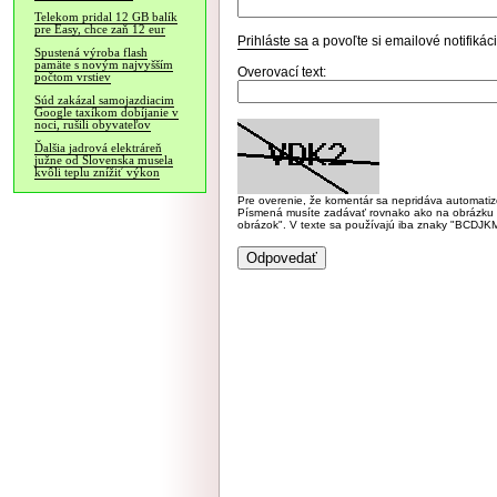
Telekom pridal 12 GB balík
pre Easy, chce zaň 12 eur
Prihláste sa
a povoľte si emailové notifiká
Spustená výroba flash
pamäte s novým najvyšším
Overovací text:
počtom vrstiev
Súd zakázal samojazdiacim
Google taxíkom dobíjanie v
noci, rušili obyvateľov
Ďalšia jadrová elektráreň
južne od Slovenska musela
kvôli teplu znížiť výkon
Pre overenie, že komentár sa nepridáva automatizov
Písmená musíte zadávať rovnako ako na obrázku veľk
obrázok". V texte sa používajú iba znaky "BC