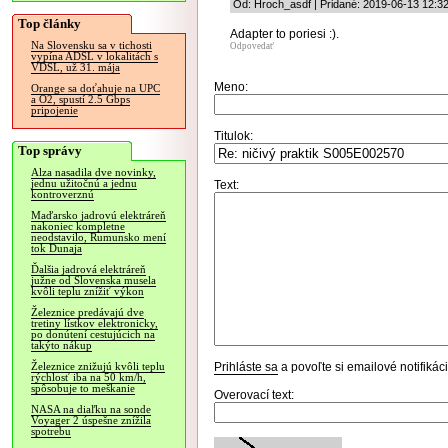
Od: Hroch_asdf | Pridané: 2019-06-13 12:3
Top články
Adapter to poriesi :).
Na Slovensku sa v tichosti
Odpovedať
vypína ADSL v lokalitách s
VDSL, už 31. mája
Meno:
Orange sa doťahuje na UPC
a O2, spustí 2.5 Gbps
pripojenie
Titulok:
Top správy
Alza nasadila dve novinky,
jednu užitočnú a jednu
Text:
kontroverznú
Maďarsko jadrovú elektráreň
nakoniec kompletne
neodstavilo, Rumunsko mení
tok Dunaja
Ďalšia jadrová elektráreň
južne od Slovenska musela
kvôli teplu znížiť výkon
Železnice predávajú dve
tretiny lístkov elektronicky,
po donútení cestujúcich na
takýto nákup
Prihláste sa
a povoľte si emailové notifiká
Železnice znižujú kvôli teplu
rýchlosť iba na 50 km/h,
spôsobuje to meškanie
Overovací text:
NASA na diaľku na sonde
Voyager 2 úspešne znížila
spotrebu