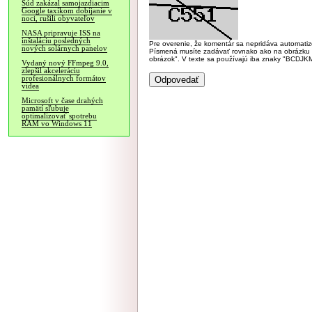
Súd zakázal samojazdiacim
Google taxíkom dobíjanie v
noci, rušili obyvateľov
NASA pripravuje ISS na
inštaláciu posledných
Pre overenie, že komentár sa nepridáva automatizov
nových solárnych panelov
Písmená musíte zadávať rovnako ako na obrázku veľk
obrázok". V texte sa používajú iba znaky "BC
Vydaný nový FFmpeg 9.0,
zlepšil akceleráciu
profesionálnych formátov
videa
Microsoft v čase drahých
pamätí sľubuje
optimalizovať spotrebu
RAM vo Windows 11