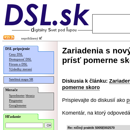
neprihlásený
Zariadenia s no
DSL pripojenie
Ceny DSL
prísť pomerne sk
Dostupnosť DSL
Fórum o DSL
Výsledky meraní
Satelitná mapa SR
Diskusia k článku:
Zariade
pomerne skoro
Merače
Speedmeter
Merania
Prispievajte do diskusií ako
p
Pingmeter
Googlemeter
Komentár, na ktorý odpovedá
Hľadanie
Re: ničivý praktik S005E002570