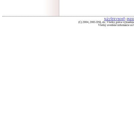
NÁVŠTEVNOSŤ
|
INZE
(C) 2004, 2005 DSL.sk | Všetky práva vyhradené
Všetky uvedené informácie sú b