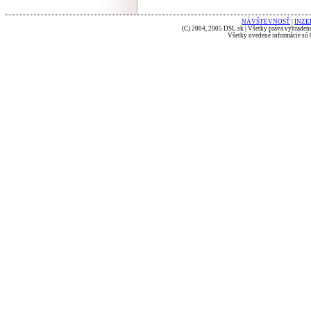
NÁVŠTEVNOSŤ
|
INZE
(C) 2004, 2005 DSL.sk | Všetky práva vyhradené
Všetky uvedené informácie sú b