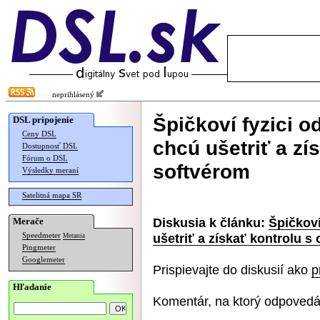
neprihlásený
Špičkoví fyzici o
DSL pripojenie
Ceny DSL
chcú ušetriť a zí
Dostupnosť DSL
Fórum o DSL
softvérom
Výsledky meraní
Satelitná mapa SR
Diskusia k článku:
Špičkoví
Merače
ušetriť a získať kontrolu s
Speedmeter
Merania
Pingmeter
Googlemeter
Prispievajte do diskusií ako
p
Hľadanie
Komentár, na ktorý odpovedá