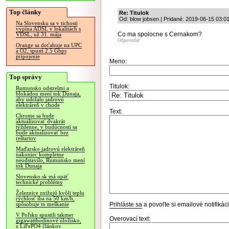
Top články
Re: Titulok
Od: blow jobsen | Pridané: 2019-06-15 03:0
Na Slovensku sa v tichosti
vypína ADSL v lokalitách s
Co ma spolocne s Cernakom?
VDSL, už 31. mája
Odpovedať
Orange sa doťahuje na UPC
a O2, spustí 2.5 Gbps
pripojenie
Meno:
Top správy
Titulok:
Rumunsko odstrelmi a
blokádou mení tok Dunaja,
aby udržalo jadrovú
elektráreň v chode
Text:
Chrome sa bude
aktualizovať dvakrát
týždenne, v budúcnosti sa
bude aktualizovať bez
reštartov
Maďarsko jadrovú elektráreň
nakoniec kompletne
neodstavilo, Rumunsko mení
tok Dunaja
Slovensko.sk má opäť
technické problémy
Železnice znižujú kvôli teplu
rýchlosť iba na 50 km/h,
Prihláste sa
a povoľte si emailové notifiká
spôsobuje to meškanie
V Poľsku spustili takmer
Overovací text:
gigawatthodinové úložisko,
z LiFePO4 článkov