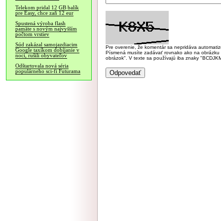
Telekom pridal 12 GB balík
pre Easy, chce zaň 12 eur
Spustená výroba flash
pamäte s novým najvyšším
počtom vrstiev
Súd zakázal samojazdiacim
Pre overenie, že komentár sa nepridáva automatizov
Google taxíkom dobíjanie v
Písmená musíte zadávať rovnako ako na obrázku veľk
noci, rušili obyvateľov
obrázok". V texte sa používajú iba znaky "BC
Odštartovala nová séria
populárneho sci-fi Futurama