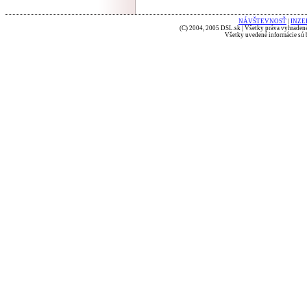
NÁVŠTEVNOSŤ
|
INZE
(C) 2004, 2005 DSL.sk | Všetky práva vyhradené
Všetky uvedené informácie sú b