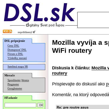
neprihlásený
Mozilla vyvíja a 
DSL pripojenie
Ceny DSL
WiFi routery
Dostupnosť DSL
Fórum o DSL
Výsledky meraní
Satelitná mapa SR
Diskusia k článku:
Mozilla 
routery
Merače
Speedmeter
Merania
Prispievajte do diskusií ako
p
Pingmeter
Googlemeter
Komentár, na ktorý odpovedá
Hľadanie
Re: pre routre asus