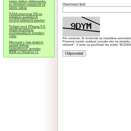
tretiny lístkov elektronicky,
Overovací text:
po donútení cestujúcich na
takýto nákup
NASA pripravuje ISS na
inštaláciu posledných
nových solárnych panelov
Vydaný nový FFmpeg 9.0,
zlepšil akceleráciu
profesionálnych formátov
videa
Pre overenie, že komentár sa nepridáva automatizov
Písmená musíte zadávať rovnako ako na obrázku veľk
Microsoft v čase drahých
obrázok". V texte sa používajú iba znaky "BC
pamätí sľubuje
optimalizovať spotrebu
RAM vo Windows 11