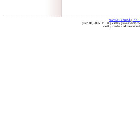
NÁVŠTEVNOSŤ
|
INZE
(C) 2004, 2005 DSL.sk | Všetky práva vyhradené
Všetky uvedené informácie sú b