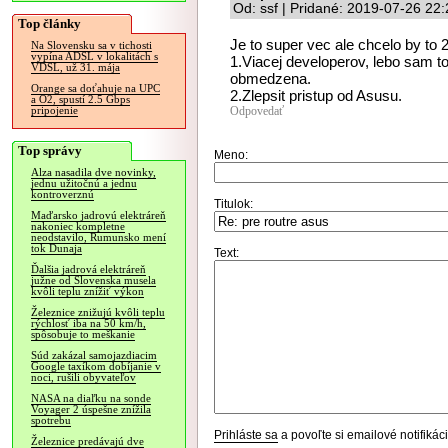
Od: ssf | Pridané: 2019-07-26 22
Top články
Je to super vec ale chcelo by to 2
Na Slovensku sa v tichosti
vypína ADSL v lokalitách s
1.Viacej developerov, lebo sam t
VDSL, už 31. mája
obmedzena.
Orange sa doťahuje na UPC
2.Zlepsit pristup od Asusu.
a O2, spustí 2.5 Gbps
Odpovedať
pripojenie
Top správy
Meno:
Alza nasadila dve novinky,
jednu užitočnú a jednu
kontroverznú
Titulok:
Maďarsko jadrovú elektráreň
nakoniec kompletne
neodstavilo, Rumunsko mení
tok Dunaja
Text:
Ďalšia jadrová elektráreň
južne od Slovenska musela
kvôli teplu znížiť výkon
Železnice znižujú kvôli teplu
rýchlosť iba na 50 km/h,
spôsobuje to meškanie
Súd zakázal samojazdiacim
Google taxíkom dobíjanie v
noci, rušili obyvateľov
NASA na diaľku na sonde
Voyager 2 úspešne znížila
spotrebu
Prihláste sa
a povoľte si emailové notifiká
Železnice predávajú dve