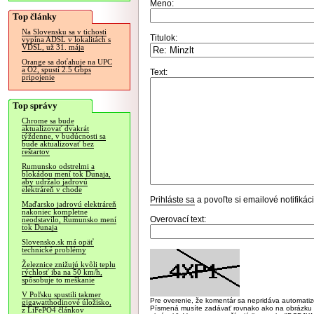
Meno:
Top články
Na Slovensku sa v tichosti
Titulok:
vypína ADSL v lokalitách s
VDSL, už 31. mája
Orange sa doťahuje na UPC
a O2, spustí 2.5 Gbps
Text:
pripojenie
Top správy
Chrome sa bude
aktualizovať dvakrát
týždenne, v budúcnosti sa
bude aktualizovať bez
reštartov
Rumunsko odstrelmi a
blokádou mení tok Dunaja,
aby udržalo jadrovú
elektráreň v chode
Prihláste sa
a povoľte si emailové notifiká
Maďarsko jadrovú elektráreň
nakoniec kompletne
Overovací text:
neodstavilo, Rumunsko mení
tok Dunaja
Slovensko.sk má opäť
technické problémy
Železnice znižujú kvôli teplu
rýchlosť iba na 50 km/h,
spôsobuje to meškanie
V Poľsku spustili takmer
Pre overenie, že komentár sa nepridáva automatizov
gigawatthodinové úložisko,
Písmená musíte zadávať rovnako ako na obrázku veľk
z LiFePO4 článkov