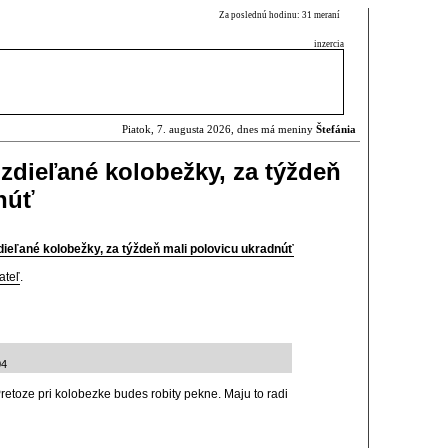
Za poslednú hodinu: 31 meraní
inzercia
Piatok, 7. augusta 2026, dnes má meniny
Štefánia
i zdieľané kolobežky, za týždeň
núť
zdieľané kolobežky, za týždeň mali polovicu ukradnúť
ateľ
.
04
Pretoze pri kolobezke budes robity pekne. Maju to radi