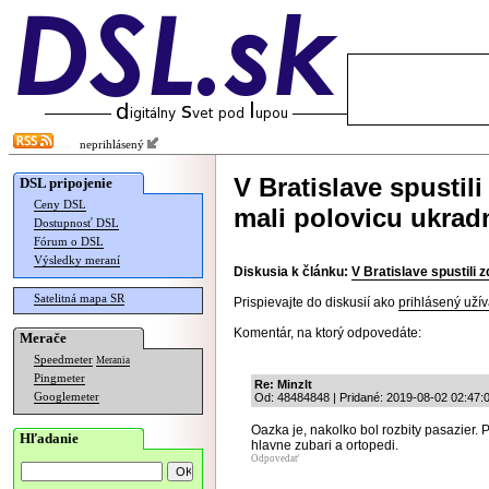
neprihlásený
V Bratislave spustil
DSL pripojenie
Ceny DSL
mali polovicu ukrad
Dostupnosť DSL
Fórum o DSL
Výsledky meraní
Diskusia k článku:
V Bratislave spustili 
Satelitná mapa SR
Prispievajte do diskusií ako
prihlásený užív
Komentár, na ktorý odpovedáte:
Merače
Speedmeter
Merania
Pingmeter
Re: Minzlt
Googlemeter
Od: 48484848 | Pridané: 2019-08-02 02:47:
Oazka je, nakolko bol rozbity pasazier. 
Hľadanie
hlavne zubari a ortopedi.
Odpovedať