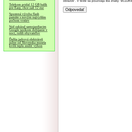
obrázok". V texte sa používajú iba znaky "BC
Telekom pridal 12 GB balík
pre Easy, chce zaň 12 eur
Spustená výroba flash
pamäte s novým najvyšším
počtom vrstiev
Súd zakázal samojazdiacim
Google taxíkom dobíjanie v
noci, rušili obyvateľov
Ďalšia jadrová elektráreň
južne od Slovenska musela
kvôli teplu znížiť výkon