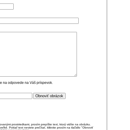
cie na odpovede na Váš príspevok.
anými prostriedkami, prosím prepíšte text, ktorý vidíte na obrázku.
é. Pokiaľ text neviete prečítať, kliknite prosím na tlačidlo "Obnoviť