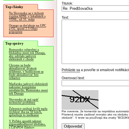
Titulok:
Top články
Na Slovensku sa v tichosti
vypína ADSL v lokalitách s
Text:
VDSL, už 31. mája
Orange sa doťahuje na UPC
a O2, spustí 2.5 Gbps
pripojenie
Top správy
Rumunsko odstrelmi a
blokádou mení tok Dunaja,
aby udržalo jadrovú
elektráreň v chode
Chrome sa bude
aktualizovať dvakrát
Prihláste sa
a povoľte si emailové notifiká
týždenne, v budúcnosti sa
bude aktualizovať bez
Overovací text:
reštartov
Maďarsko jadrovú elektráreň
nakoniec kompletne
neodstavilo, Rumunsko mení
tok Dunaja
Slovensko.sk má opäť
technické problémy
Železnice znižujú kvôli teplu
Pre overenie, že komentár sa nepridáva automatizov
rýchlosť iba na 50 km/h,
Písmená musíte zadávať rovnako ako na obrázku veľk
spôsobuje to meškanie
obrázok". V texte sa používajú iba znaky "BC
V Poľsku spustili takmer
gigawatthodinové úložisko,
z LiFePO4 článkov