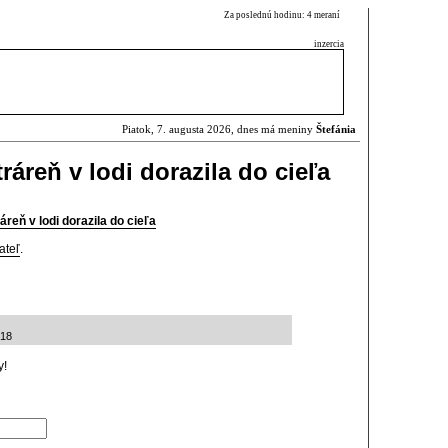
Za poslednú hodinu: 4 meraní
inzercia
Piatok, 7. augusta 2026, dnes má meniny
Štefánia
áreň v lodi dorazila do cieľa
reň v lodi dorazila do cieľa
ateľ
.
:18
y!