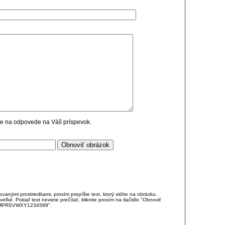
cie na odpovede na Váš príspevok.
anými prostriedkami, prosím prepíšte text, ktorý vidíte na obrázku.
é. Pokiaľ text neviete prečítať, kliknite prosím na tlačidlo "Obnoviť
DJKMPRSVWXY1234589".