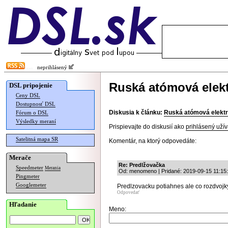
neprihlásený
Ruská atómová elektr
DSL pripojenie
Ceny DSL
Dostupnosť DSL
Diskusia k článku:
Ruská atómová elektrá
Fórum o DSL
Výsledky meraní
Prispievajte do diskusií ako
prihlásený užív
Satelitná mapa SR
Komentár, na ktorý odpovedáte:
Merače
Re: Predlžovačka
Speedmeter
Merania
Od: menomeno | Pridané: 2019-09-15 11:15
Pingmeter
Googlemeter
Predlzovacku potiahnes ale co rozdvojk
Odpovedať
Hľadanie
Meno: