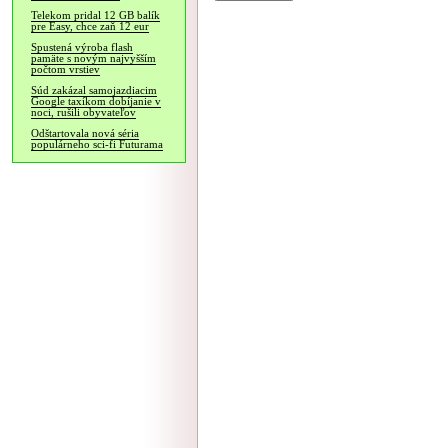
Telekom pridal 12 GB balík
pre Easy, chce zaň 12 eur
Spustená výroba flash
pamäte s novým najvyšším
počtom vrstiev
Súd zakázal samojazdiacim
Google taxíkom dobíjanie v
noci, rušili obyvateľov
Odštartovala nová séria
populárneho sci-fi Futurama