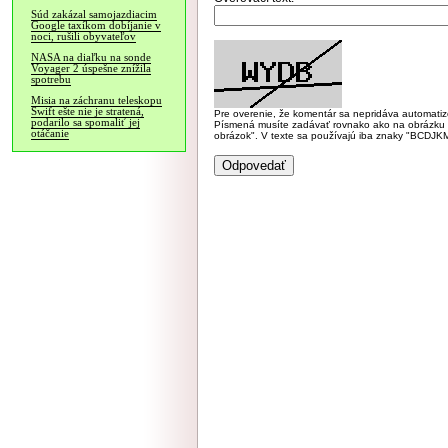
Súd zakázal samojazdiacim
Google taxíkom dobíjanie v
noci, rušili obyvateľov
NASA na diaľku na sonde
Voyager 2 úspešne znížila
spotrebu
Misia na záchranu teleskopu
Swift ešte nie je stratená,
Pre overenie, že komentár sa nepridáva automatizov
podarilo sa spomaliť jej
Písmená musíte zadávať rovnako ako na obrázku veľk
otáčanie
obrázok". V texte sa používajú iba znaky "BC