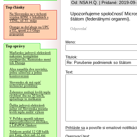
Od: NSA H.Q. | Pridané: 2019-09
Top články
Upozorňujeme spoločnosť Micros
Na Slovensku sa v tichosti
vypína ADSL v lokalitách s
štátom (federálnymi organmi).
VDSL, už 31. mája
Orange sa doťahuje na UPC
Odpovedať
a O2, spustí 2.5 Gbps
pripojenie
Meno:
Top správy
Maďarsko jadrovú elektráreň
nakoniec kompletne
Titulok:
neodstavilo, Rumunsko mení
tok Dunaja
Alza nasadila dve novinky,
Text:
jednu užitočnú a jednu
kontroverznú
Slovensko.sk má opäť
technické problémy
Železnice znižujú kvôli teplu
rýchlosť iba na 50 km/h,
spôsobuje to meškanie
Ďalšia jadrová elektráreň
južne od Slovenska musela
kvôli teplu znížiť výkon
V Poľsku spustili takmer
gigawatthodinové úložisko,
z LiFePO4 článkov
Prihláste sa
a povoľte si emailové notifiká
Telekom pridal 12 GB balík
pre Easy, chce zaň 12 eur
Overovací text: