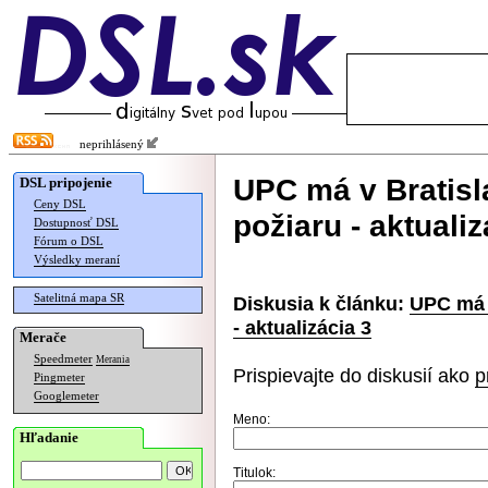
neprihlásený
UPC má v Bratisl
DSL pripojenie
Ceny DSL
požiaru - aktualiz
Dostupnosť DSL
Fórum o DSL
Výsledky meraní
Satelitná mapa SR
Diskusia k článku:
UPC má v
- aktualizácia 3
Merače
Speedmeter
Merania
Prispievajte do diskusií ako
p
Pingmeter
Googlemeter
Meno:
Hľadanie
Titulok: