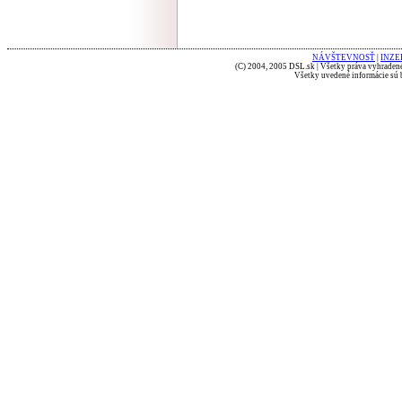
NÁVŠTEVNOSŤ
|
INZE
(C) 2004, 2005 DSL.sk | Všetky práva vyhradené
Všetky uvedené informácie sú b