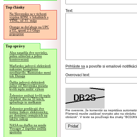
Top články
Text:
Na Slovensku sa v tichosti
vypína ADSL v lokalitách s
VDSL, už 31. mája
Orange sa doťahuje na UPC
a O2, spustí 2.5 Gbps
pripojenie
Top správy
Alza nasadila dve novinky,
jednu užitočnú a jednu
kontroverznú
Maďarsko jadrovú elektráreň
Prihláste sa
a povoľte si emailové notifiká
nakoniec kompletne
neodstavilo, Rumunsko mení
Overovací text:
tok Dunaja
Ďalšia jadrová elektráreň
južne od Slovenska musela
kvôli teplu znížiť výkon
Železnice znižujú kvôli teplu
rýchlosť iba na 50 km/h,
spôsobuje to meškanie
Železnice predávajú dve
Pre overenie, že komentár sa nepridáva automatizov
tretiny lístkov elektronicky,
Písmená musíte zadávať rovnako ako na obrázku veľk
po donútení cestujúcich na
obrázok". V texte sa používajú iba znaky "BC
takýto nákup
NASA na diaľku na sonde
Voyager 2 úspešne znížila
spotrebu