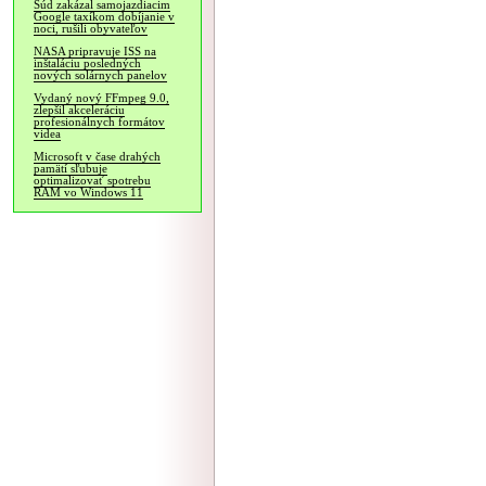
Súd zakázal samojazdiacim
Google taxíkom dobíjanie v
noci, rušili obyvateľov
NASA pripravuje ISS na
inštaláciu posledných
nových solárnych panelov
Vydaný nový FFmpeg 9.0,
zlepšil akceleráciu
profesionálnych formátov
videa
Microsoft v čase drahých
pamätí sľubuje
optimalizovať spotrebu
RAM vo Windows 11