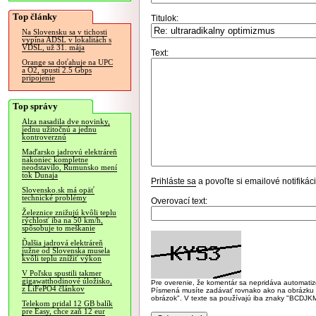
Top články
Titulok:
Na Slovensku sa v tichosti
vypína ADSL v lokalitách s
VDSL, už 31. mája
Text:
Orange sa doťahuje na UPC
a O2, spustí 2.5 Gbps
pripojenie
Top správy
Alza nasadila dve novinky,
jednu užitočnú a jednu
kontroverznú
Maďarsko jadrovú elektráreň
nakoniec kompletne
neodstavilo, Rumunsko mení
tok Dunaja
Prihláste sa
a povoľte si emailové notifiká
Slovensko.sk má opäť
technické problémy
Overovací text:
Železnice znižujú kvôli teplu
rýchlosť iba na 50 km/h,
spôsobuje to meškanie
Ďalšia jadrová elektráreň
južne od Slovenska musela
kvôli teplu znížiť výkon
V Poľsku spustili takmer
gigawatthodinové úložisko,
Pre overenie, že komentár sa nepridáva automatizov
z LiFePO4 článkov
Písmená musíte zadávať rovnako ako na obrázku veľk
obrázok". V texte sa používajú iba znaky "BC
Telekom pridal 12 GB balík
pre Easy, chce zaň 12 eur