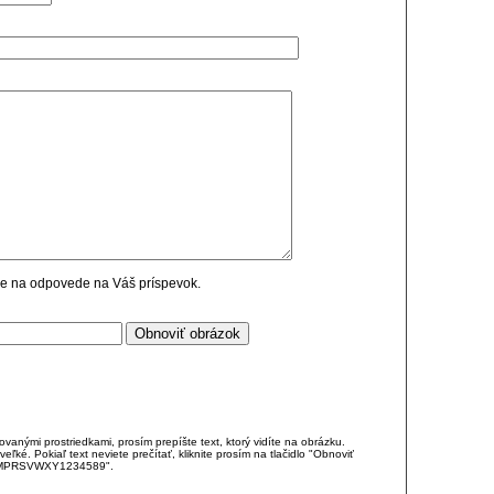
cie na odpovede na Váš príspevok.
anými prostriedkami, prosím prepíšte text, ktorý vidíte na obrázku.
é. Pokiaľ text neviete prečítať, kliknite prosím na tlačidlo "Obnoviť
DJKMPRSVWXY1234589".