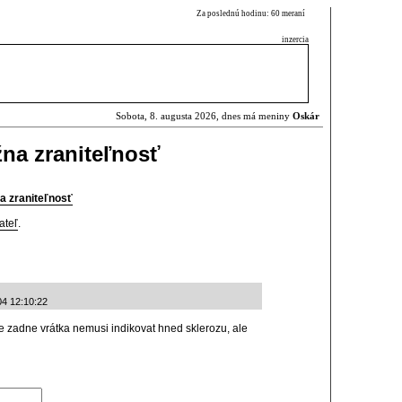
Za poslednú hodinu: 60 meraní
inzercia
Sobota, 8. augusta 2026, dnes má meniny
Oskár
na zraniteľnosť
a zraniteľnosť
ateľ
.
04 12:10:22
 zadne vrátka nemusi indikovat hned sklerozu, ale