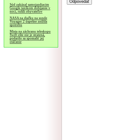
Súd zakázal samojazdiacim
Google taxíkom dobíjanie v
noci, rušili obyvateľov
NASA na diaľku na sonde
Voyager 2 úspešne znížila
spotrebu
Misia na záchranu teleskopu
Swift ešte nie je stratená,
podarilo sa spomaliť jej
otáčanie