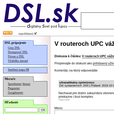
neprihlásený
V routeroch UPC váž
DSL pripojenie
Ceny DSL
Dostupnosť DSL
Diskusia k článku:
V routeroch UPC vážn
Fórum o DSL
Výsledky meraní
Prispievajte do diskusií ako
prihlásený užív
Satelitná mapa SR
Komentár, na ktorý odpovedáte:
Merače
ultraradikalny optimizmus
Speedmeter
Merania
Od: syntaxterrorX .XXX | Pridané: 2019-10-
Pingmeter
Googlemeter
Nechavat pre dobro zakaznikov otvorene
priekazne i bozi komplex.
Odpovedať
Hľadanie
Meno: