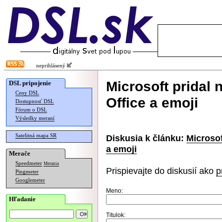
neprihlásený
Microsoft pridal 
DSL pripojenie
Ceny DSL
Office a emoji
Dostupnosť DSL
Fórum o DSL
Výsledky meraní
Satelitná mapa SR
Diskusia k článku:
Microsof
a emoji
Merače
Speedmeter
Merania
Prispievajte do diskusií ako
p
Pingmeter
Googlemeter
Meno:
Hľadanie
Titulok: