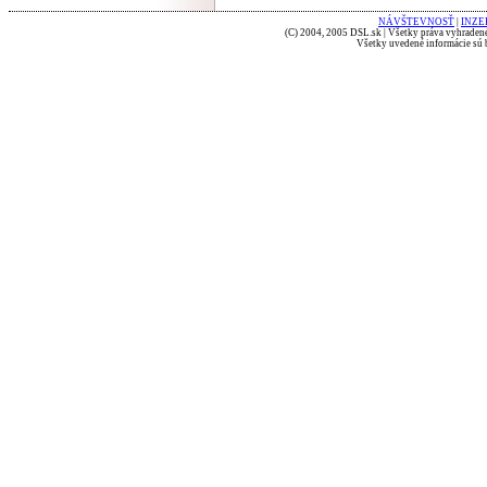
NÁVŠTEVNOSŤ
|
INZE
(C) 2004, 2005 DSL.sk | Všetky práva vyhradené
Všetky uvedené informácie sú b