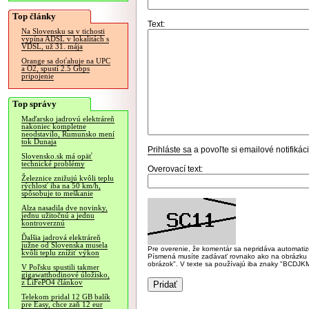
Top články
Text:
Na Slovensku sa v tichosti
vypína ADSL v lokalitách s
VDSL, už 31. mája
Orange sa doťahuje na UPC
a O2, spustí 2.5 Gbps
pripojenie
Top správy
Maďarsko jadrovú elektráreň
nakoniec kompletne
neodstavilo, Rumunsko mení
tok Dunaja
Prihláste sa
a povoľte si emailové notifiká
Slovensko.sk má opäť
technické problémy
Overovací text:
Železnice znižujú kvôli teplu
rýchlosť iba na 50 km/h,
spôsobuje to meškanie
Alza nasadila dve novinky,
jednu užitočnú a jednu
kontroverznú
Ďalšia jadrová elektráreň
južne od Slovenska musela
Pre overenie, že komentár sa nepridáva automatizov
kvôli teplu znížiť výkon
Písmená musíte zadávať rovnako ako na obrázku veľk
obrázok". V texte sa používajú iba znaky "BC
V Poľsku spustili takmer
gigawatthodinové úložisko,
z LiFePO4 článkov
Telekom pridal 12 GB balík
pre Easy, chce zaň 12 eur