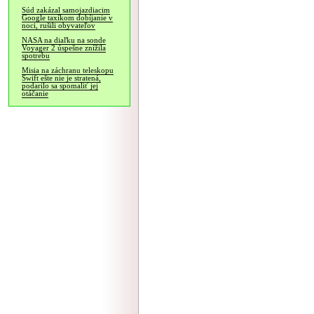
Súd zakázal samojazdiacim
Google taxíkom dobíjanie v
noci, rušili obyvateľov
NASA na diaľku na sonde
Voyager 2 úspešne znížila
spotrebu
Misia na záchranu teleskopu
Swift ešte nie je stratená,
podarilo sa spomaliť jej
otáčanie