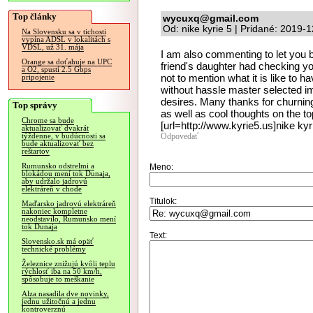
Top články
wycuxq@gmail.com
Od: nike kyrie 5 | Pridané: 2019-
Na Slovensku sa v tichosti
vypína ADSL v lokalitách s
VDSL, už 31. mája
I am also commenting to let you b
Orange sa doťahuje na UPC
friend's daughter had checking yo
a O2, spustí 2.5 Gbps
not to mention what it is like to h
pripojenie
without hassle master selected i
desires. Many thanks for churning
Top správy
as well as cool thoughts on the top
Chrome sa bude
[url=http://www.kyrie5.us]nike kyri
aktualizovať dvakrát
Odpovedať
týždenne, v budúcnosti sa
bude aktualizovať bez
reštartov
Rumunsko odstrelmi a
Meno:
blokádou mení tok Dunaja,
aby udržalo jadrovú
elektráreň v chode
Titulok:
Maďarsko jadrovú elektráreň
nakoniec kompletne
neodstavilo, Rumunsko mení
tok Dunaja
Text:
Slovensko.sk má opäť
technické problémy
Železnice znižujú kvôli teplu
rýchlosť iba na 50 km/h,
spôsobuje to meškanie
Alza nasadila dve novinky,
jednu užitočnú a jednu
kontroverznú