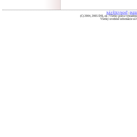
NÁVŠTEVNOSŤ
|
INZE
(C) 2004, 2005 DSL.sk | Všetky práva vyhradené
Všetky uvedené informácie sú b