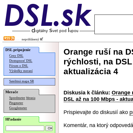
neprihlásený
Orange ruší na D
DSL pripojenie
Ceny DSL
rýchlosti, na DSL
Dostupnosť DSL
Fórum o DSL
aktualizácia 4
Výsledky meraní
Satelitná mapa SR
Diskusia k článku:
Orange r
Merače
DSL až na 100 Mbps - aktua
Speedmeter
Merania
Pingmeter
Googlemeter
Prispievajte do diskusií ako
p
Hľadanie
Komentár, na ktorý odpovedá