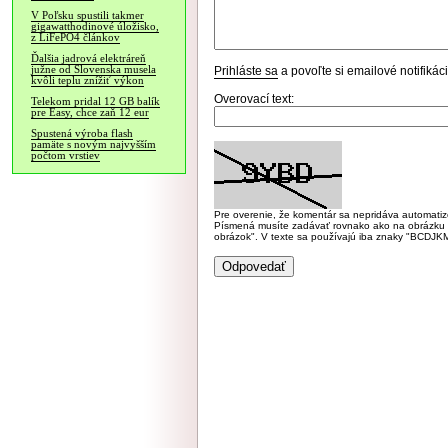
V Poľsku spustili takmer
gigawatthodinové úložisko,
z LiFePO4 článkov
Ďalšia jadrová elektráreň
južne od Slovenska musela
Prihláste sa
a povoľte si emailové notifiká
kvôli teplu znížiť výkon
Overovací text:
Telekom pridal 12 GB balík
pre Easy, chce zaň 12 eur
Spustená výroba flash
pamäte s novým najvyšším
počtom vrstiev
Pre overenie, že komentár sa nepridáva automatizov
Písmená musíte zadávať rovnako ako na obrázku veľk
obrázok". V texte sa používajú iba znaky "BC