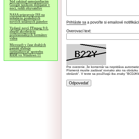
Súd zakázal samojazdiacim
Google taxíkom dobíjanie v
noci, rušili obyvateľov
NASA pripravuje ISS na
inštaláciu posledných
nových solárnych panelov
Prihláste sa
a povoľte si emailové notifiká
Vydaný nový FFmpeg 9.0,
Overovací text:
zlepšil akceleráciu
profesionálnych formátov
videa
Microsoft v čase drahých
pamätí sľubuje
optimalizovať spotrebu
RAM vo Windows 11
Pre overenie, že komentár sa nepridáva automatizov
Písmená musíte zadávať rovnako ako na obrázku veľk
obrázok". V texte sa používajú iba znaky "BC