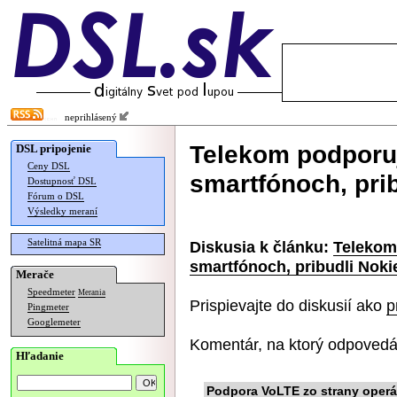
neprihlásený
Telekom podporu
DSL pripojenie
Ceny DSL
smartfónoch, pri
Dostupnosť DSL
Fórum o DSL
Výsledky meraní
Satelitná mapa SR
Diskusia k článku:
Telekom
smartfónoch, pribudli Noki
Merače
Speedmeter
Merania
Prispievajte do diskusií ako
p
Pingmeter
Googlemeter
Komentár, na ktorý odpovedá
Hľadanie
Podpora VoLTE zo strany operá