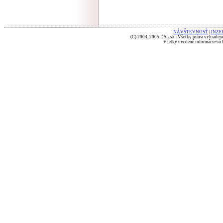
NÁVŠTEVNOSŤ
|
INZE
(C) 2004, 2005 DSL.sk | Všetky práva vyhradené
Všetky uvedené informácie sú b