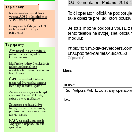
Od: Komentátor | Pridané: 2019-
Top články
To či operátor "oficiálne podporu
Na Slovensku sa v tichosti
vypína ADSL v lokalitách s
také dôležité pre ľudí ktorí použí
VDSL, už 31. mája
Orange sa doťahuje na UPC
Je totiž možné podporu VoLTE zap
a O2, spustí 2.5 Gbps
tento telefón na svojej sieti ofi
pripojenie
modulu:
Top správy
https://forum.xda-developers.com/
Alza nasadila dve novinky,
unsupported-carriers-t3892659
jednu užitočnú a jednu
kontroverznú
Odpovedať
Maďarsko jadrovú elektráreň
nakoniec kompletne
neodstavilo, Rumunsko mení
Meno:
tok Dunaja
Ďalšia jadrová elektráreň
južne od Slovenska musela
Titulok:
kvôli teplu znížiť výkon
Železnice znižujú kvôli teplu
rýchlosť iba na 50 km/h,
spôsobuje to meškanie
Text:
Železnice predávajú dve
tretiny lístkov elektronicky,
po donútení cestujúcich na
takýto nákup
NASA na diaľku na sonde
Voyager 2 úspešne znížila
spotrebu