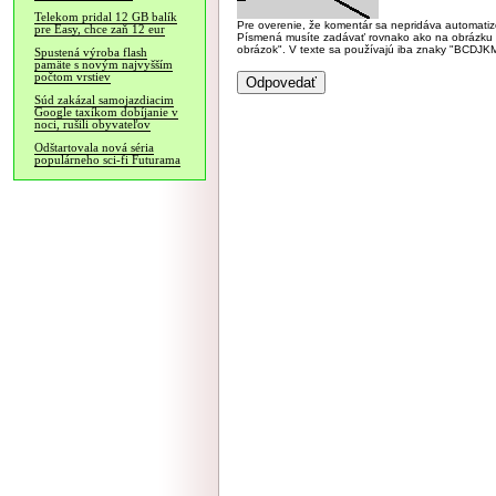
Telekom pridal 12 GB balík
Pre overenie, že komentár sa nepridáva automatizov
pre Easy, chce zaň 12 eur
Písmená musíte zadávať rovnako ako na obrázku veľk
obrázok". V texte sa používajú iba znaky "BC
Spustená výroba flash
pamäte s novým najvyšším
počtom vrstiev
Súd zakázal samojazdiacim
Google taxíkom dobíjanie v
noci, rušili obyvateľov
Odštartovala nová séria
populárneho sci-fi Futurama