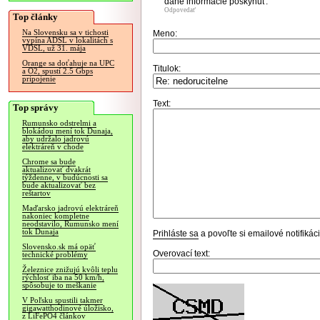
dané informácie poskynuť.
Odpovedať
Top články
Na Slovensku sa v tichosti
Meno:
vypína ADSL v lokalitách s
VDSL, už 31. mája
Orange sa doťahuje na UPC
Titulok:
a O2, spustí 2.5 Gbps
pripojenie
Text:
Top správy
Rumunsko odstrelmi a
blokádou mení tok Dunaja,
aby udržalo jadrovú
elektráreň v chode
Chrome sa bude
aktualizovať dvakrát
týždenne, v budúcnosti sa
bude aktualizovať bez
reštartov
Maďarsko jadrovú elektráreň
nakoniec kompletne
neodstavilo, Rumunsko mení
tok Dunaja
Prihláste sa
a povoľte si emailové notifiká
Slovensko.sk má opäť
Overovací text:
technické problémy
Železnice znižujú kvôli teplu
rýchlosť iba na 50 km/h,
spôsobuje to meškanie
V Poľsku spustili takmer
gigawatthodinové úložisko,
z LiFePO4 článkov