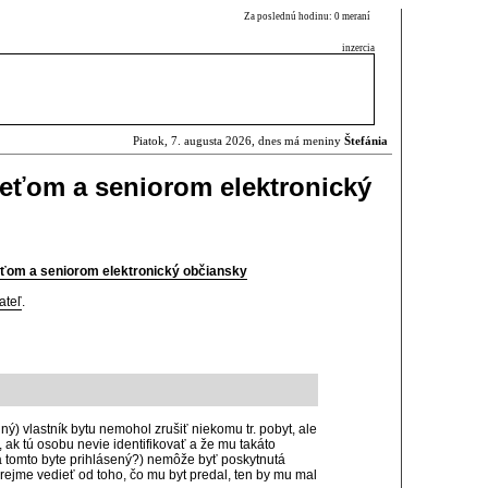
Za poslednú hodinu: 0 meraní
inzercia
Piatok, 7. augusta 2026, dnes má meniny
Štefánia
deťom a seniorom elektronický
eťom a seniorom elektronický občiansky
ateľ
.
iný) vlastník bytu nemohol zrušiť niekomu tr. pobyt, ale
 ak tú osobu nevie identifikovať a že mu takáto
a tomto byte prihlásený?) nemôže byť poskytnutá
 zrejme vedieť od toho, čo mu byt predal, ten by mu mal