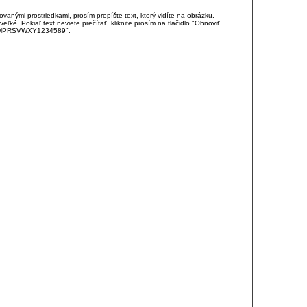
anými prostriedkami, prosím prepíšte text, ktorý vidíte na obrázku.
é. Pokiaľ text neviete prečítať, kliknite prosím na tlačidlo "Obnoviť
DJKMPRSVWXY1234589".