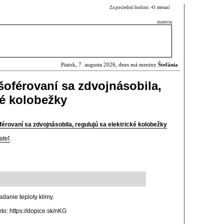
Za poslednú hodinu: 41 meraní
inzercia
Piatok, 7. augusta 2026, dnes má meniny
Štefánia
šoférovaní sa zdvojnásobila,
ké kolobežky
férovaní sa zdvojnásobila, regulujú sa elektrické kolobežky
ateľ
.
adanie teploty klimy.
eto: https://dopice.sk/nKG