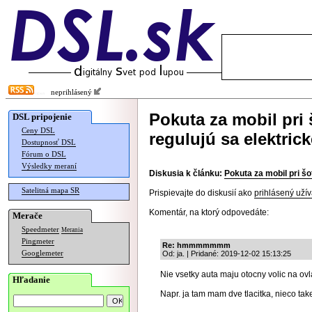
neprihlásený
Pokuta za mobil pri 
DSL pripojenie
Ceny DSL
regulujú sa elektric
Dostupnosť DSL
Fórum o DSL
Výsledky meraní
Diskusia k článku:
Pokuta za mobil pri šo
Satelitná mapa SR
Prispievajte do diskusií ako
prihlásený užív
Komentár, na ktorý odpovedáte:
Merače
Speedmeter
Merania
Pingmeter
Re: hmmmmmmm
Googlemeter
Od: ja. | Pridané: 2019-12-02 15:13:25
Nie vsetky auta maju otocny volic na ovl
Hľadanie
Napr. ja tam mam dve tlacitka, nieco tak