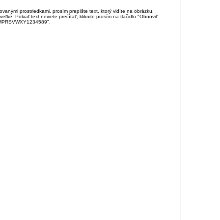
anými prostriedkami, prosím prepíšte text, ktorý vidíte na obrázku.
é. Pokiaľ text neviete prečítať, kliknite prosím na tlačidlo "Obnoviť
DJKMPRSVWXY1234589".