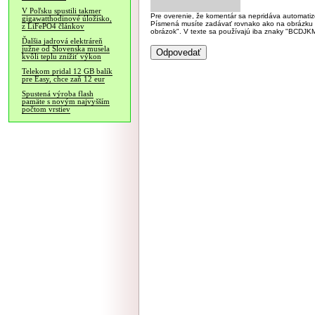
V Poľsku spustili takmer
Pre overenie, že komentár sa nepridáva automatizov
gigawatthodinové úložisko,
Písmená musíte zadávať rovnako ako na obrázku veľk
z LiFePO4 článkov
obrázok". V texte sa používajú iba znaky "BC
Ďalšia jadrová elektráreň
južne od Slovenska musela
kvôli teplu znížiť výkon
Telekom pridal 12 GB balík
pre Easy, chce zaň 12 eur
Spustená výroba flash
pamäte s novým najvyšším
počtom vrstiev