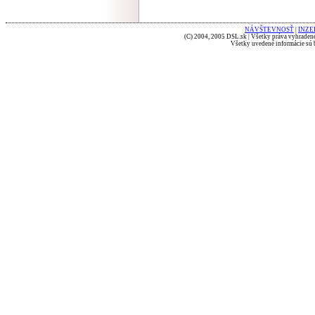
NÁVŠTEVNOSŤ
|
INZE
(C) 2004, 2005 DSL.sk | Všetky práva vyhradené
Všetky uvedené informácie sú b