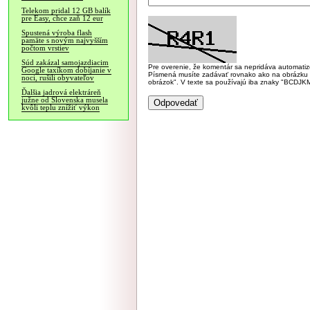
Telekom pridal 12 GB balík
pre Easy, chce zaň 12 eur
Spustená výroba flash
pamäte s novým najvyšším
počtom vrstiev
Súd zakázal samojazdiacim
Pre overenie, že komentár sa nepridáva automatizov
Google taxíkom dobíjanie v
Písmená musíte zadávať rovnako ako na obrázku veľk
noci, rušili obyvateľov
obrázok". V texte sa používajú iba znaky "BC
Ďalšia jadrová elektráreň
južne od Slovenska musela
kvôli teplu znížiť výkon