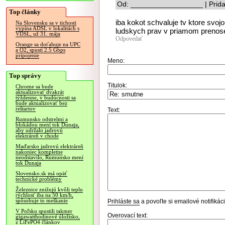
Od: __________________ | Prida
Top články
iba kokot schvaluje tv ktore svo
Na Slovensku sa v tichosti
vypína ADSL v lokalitách s
ludskych prav v priamom prenos
VDSL, už 31. mája
Odpovedať
Orange sa doťahuje na UPC
a O2, spustí 2.5 Gbps
pripojenie
Meno:
Top správy
Titulok:
Chrome sa bude
aktualizovať dvakrát
týždenne, v budúcnosti sa
bude aktualizovať bez
reštartov
Text:
Rumunsko odstrelmi a
blokádou mení tok Dunaja,
aby udržalo jadrovú
elektráreň v chode
Maďarsko jadrovú elektráreň
nakoniec kompletne
neodstavilo, Rumunsko mení
tok Dunaja
Slovensko.sk má opäť
technické problémy
Železnice znižujú kvôli teplu
rýchlosť iba na 50 km/h,
spôsobuje to meškanie
Prihláste sa
a povoľte si emailové notifiká
V Poľsku spustili takmer
Overovací text:
gigawatthodinové úložisko,
z LiFePO4 článkov