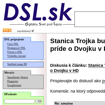
neprihlásený
Stanica Trojka b
DSL pripojenie
Ceny DSL
príde o Dvojku v
Dostupnosť DSL
Fórum o DSL
Výsledky meraní
Satelitná mapa SR
Diskusia k článku:
Stanica
o Dvojku v HD
Merače
Speedmeter
Merania
Prispievajte do diskusií ako
p
Pingmeter
Googlemeter
Komentár, na ktorý odpovedá
Hľadanie
Re: smutne