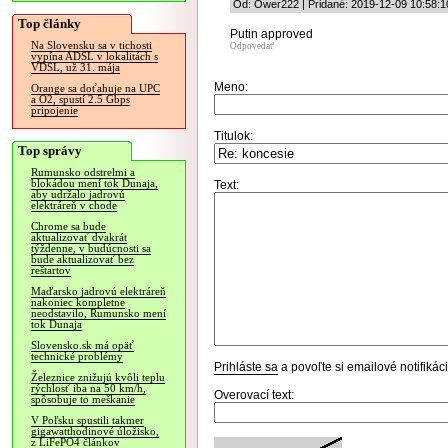
Od: Ower222 | Pridané: 2019-12-09 10:58:1
Top články
Putin approved
Na Slovensku sa v tichosti
Odpovedať
vypína ADSL v lokalitách s
VDSL, už 31. mája
Meno:
Orange sa doťahuje na UPC
a O2, spustí 2.5 Gbps
pripojenie
Titulok:
Top správy
Rumunsko odstrelmi a
blokádou mení tok Dunaja,
Text:
aby udržalo jadrovú
elektráreň v chode
Chrome sa bude
aktualizovať dvakrát
týždenne, v budúcnosti sa
bude aktualizovať bez
reštartov
Maďarsko jadrovú elektráreň
nakoniec kompletne
neodstavilo, Rumunsko mení
tok Dunaja
Slovensko.sk má opäť
technické problémy
Prihláste sa
a povoľte si emailové notifiká
Železnice znižujú kvôli teplu
rýchlosť iba na 50 km/h,
Overovací text:
spôsobuje to meškanie
V Poľsku spustili takmer
gigawatthodinové úložisko,
z LiFePO4 článkov