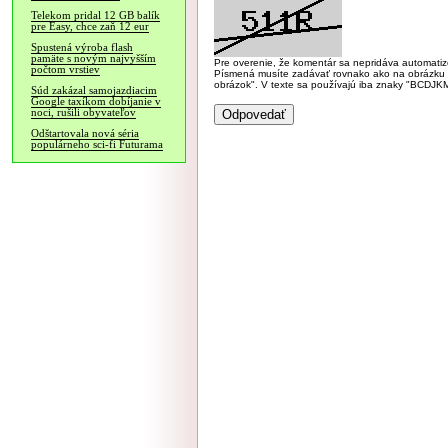
Telekom pridal 12 GB balík
pre Easy, chce zaň 12 eur
Spustená výroba flash
pamäte s novým najvyšším
Pre overenie, že komentár sa nepridáva automatizov
počtom vrstiev
Písmená musíte zadávať rovnako ako na obrázku veľk
obrázok". V texte sa používajú iba znaky "BC
Súd zakázal samojazdiacim
Google taxíkom dobíjanie v
noci, rušili obyvateľov
Odštartovala nová séria
populárneho sci-fi Futurama