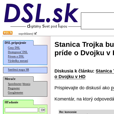
neprihlásený
Stanica Trojka b
DSL pripojenie
Ceny DSL
príde o Dvojku v
Dostupnosť DSL
Fórum o DSL
Výsledky meraní
Satelitná mapa SR
Diskusia k článku:
Stanica
o Dvojku v HD
Merače
Speedmeter
Merania
Prispievajte do diskusií ako
p
Pingmeter
Googlemeter
Komentár, na ktorý odpovedá
Hľadanie
Re: koncesie