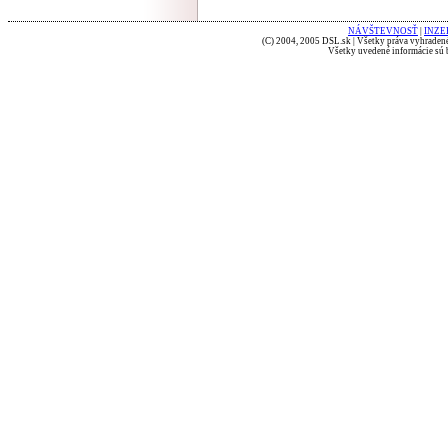
NÁVŠTEVNOSŤ
|
INZE
(C) 2004, 2005 DSL.sk | Všetky práva vyhradené
Všetky uvedené informácie sú b