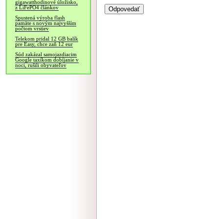
gigawatthodinové úložisko,
z LiFePO4 článkov
Spustená výroba flash
pamäte s novým najvyšším
počtom vrstiev
Telekom pridal 12 GB balík
pre Easy, chce zaň 12 eur
Súd zakázal samojazdiacim
Google taxíkom dobíjanie v
noci, rušili obyvateľov