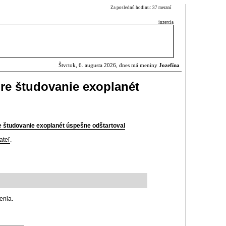
Za poslednú hodinu: 37 meraní
inzercia
Štvrtok, 6. augusta 2026, dnes má meniny
Jozefína
re študovanie exoplanét
e študovanie exoplanét úspešne odštartoval
ateľ
.
enia.