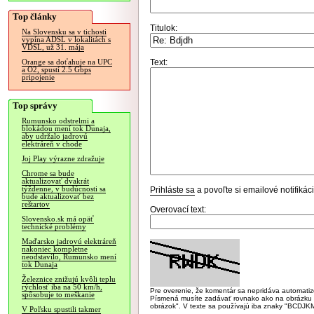
Top články
Titulok:
Na Slovensku sa v tichosti
vypína ADSL v lokalitách s
VDSL, už 31. mája
Text:
Orange sa doťahuje na UPC
a O2, spustí 2.5 Gbps
pripojenie
Top správy
Rumunsko odstrelmi a
blokádou mení tok Dunaja,
aby udržalo jadrovú
elektráreň v chode
Joj Play výrazne zdražuje
Chrome sa bude
aktualizovať dvakrát
týždenne, v budúcnosti sa
Prihláste sa
a povoľte si emailové notifiká
bude aktualizovať bez
reštartov
Overovací text:
Slovensko.sk má opäť
technické problémy
Maďarsko jadrovú elektráreň
nakoniec kompletne
neodstavilo, Rumunsko mení
tok Dunaja
Železnice znižujú kvôli teplu
rýchlosť iba na 50 km/h,
Pre overenie, že komentár sa nepridáva automatizov
spôsobuje to meškanie
Písmená musíte zadávať rovnako ako na obrázku veľk
obrázok". V texte sa používajú iba znaky "BC
V Poľsku spustili takmer