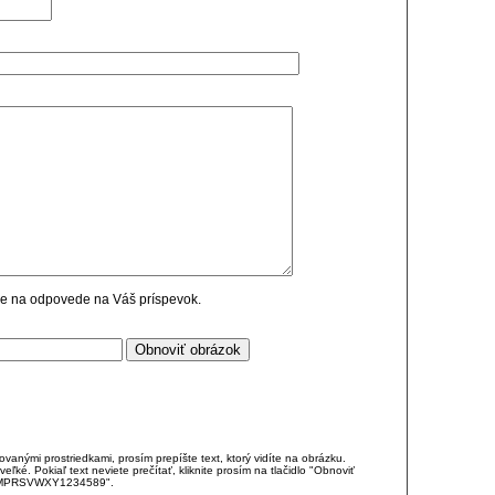
cie na odpovede na Váš príspevok.
anými prostriedkami, prosím prepíšte text, ktorý vidíte na obrázku.
é. Pokiaľ text neviete prečítať, kliknite prosím na tlačidlo "Obnoviť
DJKMPRSVWXY1234589".