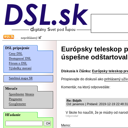
neprihlásený
Európsky teleskop p
DSL pripojenie
Ceny DSL
úspešne odštartoval
Dostupnosť DSL
Fórum o DSL
Výsledky meraní
Diskusia k článku:
Európsky teleskop pr
Satelitná mapa SR
Prispievajte do diskusií ako
prihlásený užív
Komentár, na ktorý odpovedáte:
Merače
Speedmeter
Merania
Pingmeter
Re: Bdjdh
Googlemeter
Od: janamos | Pridané: 2019-12-19 22:48:31
V škole ho naučili, že je múdry od narod
Hľadanie
Odpovedať
Meno: