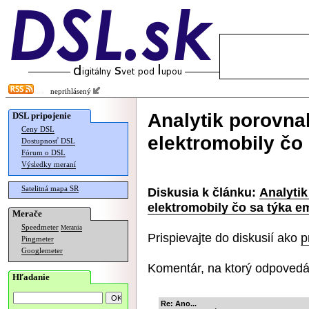
neprihlásený
Analytik porovnal
DSL pripojenie
Ceny DSL
elektromobily čo 
Dostupnosť DSL
Fórum o DSL
Výsledky meraní
Satelitná mapa SR
Diskusia k článku:
Analytik
elektromobily čo sa týka em
Merače
Speedmeter
Merania
Prispievajte do diskusií ako
p
Pingmeter
Googlemeter
Komentár, na ktorý odpovedá
Hľadanie
Re: Ano...