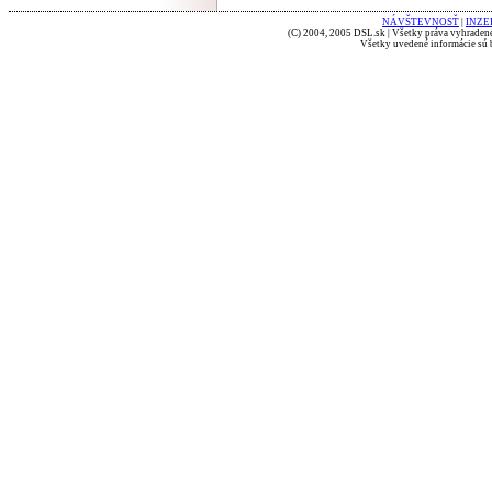
NÁVŠTEVNOSŤ
|
INZE
(C) 2004, 2005 DSL.sk | Všetky práva vyhradené
Všetky uvedené informácie sú b