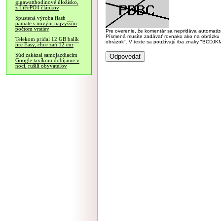
gigawatthodinové úložisko,
z LiFePO4 článkov
Spustená výroba flash
pamäte s novým najvyšším
počtom vrstiev
Pre overenie, že komentár sa nepridáva automatizov
Písmená musíte zadávať rovnako ako na obrázku veľk
Telekom pridal 12 GB balík
obrázok". V texte sa používajú iba znaky "BC
pre Easy, chce zaň 12 eur
Súd zakázal samojazdiacim
Google taxíkom dobíjanie v
noci, rušili obyvateľov