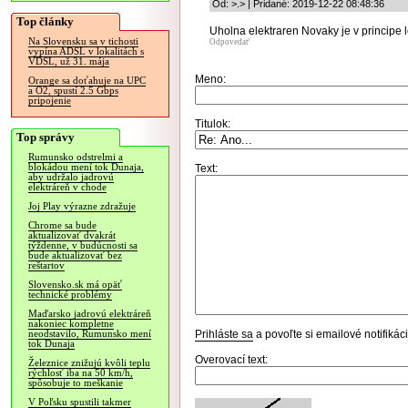
Od: >.> | Pridané: 2019-12-22 08:48:36
Top články
Uholna elektraren Novaky je v principe 
Na Slovensku sa v tichosti
Odpovedať
vypína ADSL v lokalitách s
VDSL, už 31. mája
Meno:
Orange sa doťahuje na UPC
a O2, spustí 2.5 Gbps
pripojenie
Titulok:
Top správy
Rumunsko odstrelmi a
blokádou mení tok Dunaja,
Text:
aby udržalo jadrovú
elektráreň v chode
Joj Play výrazne zdražuje
Chrome sa bude
aktualizovať dvakrát
týždenne, v budúcnosti sa
bude aktualizovať bez
reštartov
Slovensko.sk má opäť
technické problémy
Maďarsko jadrovú elektráreň
nakoniec kompletne
Prihláste sa
a povoľte si emailové notifiká
neodstavilo, Rumunsko mení
tok Dunaja
Overovací text:
Železnice znižujú kvôli teplu
rýchlosť iba na 50 km/h,
spôsobuje to meškanie
V Poľsku spustili takmer