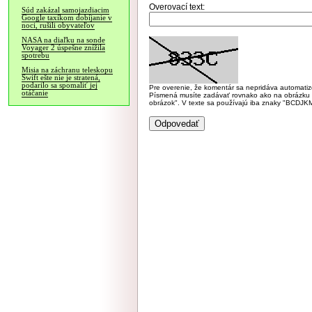
Overovací text:
Súd zakázal samojazdiacim
Google taxíkom dobíjanie v
noci, rušili obyvateľov
NASA na diaľku na sonde
Voyager 2 úspešne znížila
spotrebu
Misia na záchranu teleskopu
Swift ešte nie je stratená,
podarilo sa spomaliť jej
Pre overenie, že komentár sa nepridáva automatizov
otáčanie
Písmená musíte zadávať rovnako ako na obrázku veľk
obrázok". V texte sa používajú iba znaky "BC