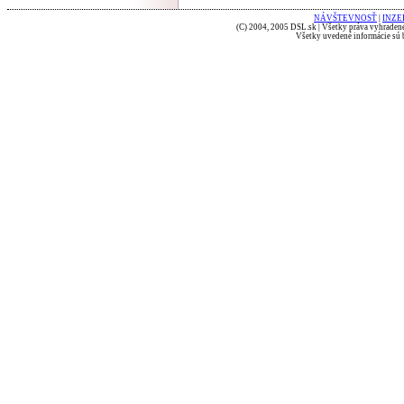
NÁVŠTEVNOSŤ
|
INZE
(C) 2004, 2005 DSL.sk | Všetky práva vyhradené
Všetky uvedené informácie sú b