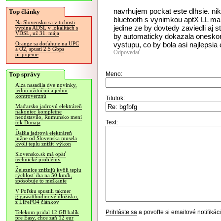
navrhujem pockat este dlhsie. ni
Top články
bluetooth s vynimkou aptX LL ma
Na Slovensku sa v tichosti
jedine ze by dovtedy zaviedli aj
vypína ADSL v lokalitách s
VDSL, už 31. mája
by automaticky dokazala oneskor
vystupu, co by bola asi najlepsia
Orange sa doťahuje na UPC
a O2, spustí 2.5 Gbps
Odpovedať
pripojenie
Top správy
Meno:
Alza nasadila dve novinky,
jednu užitočnú a jednu
kontroverznú
Titulok:
Maďarsko jadrovú elektráreň
nakoniec kompletne
neodstavilo, Rumunsko mení
Text:
tok Dunaja
Ďalšia jadrová elektráreň
južne od Slovenska musela
kvôli teplu znížiť výkon
Slovensko.sk má opäť
technické problémy
Železnice znižujú kvôli teplu
rýchlosť iba na 50 km/h,
spôsobuje to meškanie
V Poľsku spustili takmer
gigawatthodinové úložisko,
z LiFePO4 článkov
Prihláste sa
a povoľte si emailové notifiká
Telekom pridal 12 GB balík
pre Easy, chce zaň 12 eur