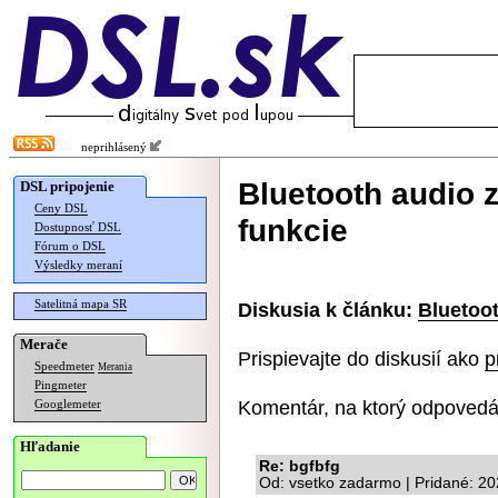
neprihlásený
Bluetooth audio z
DSL pripojenie
Ceny DSL
funkcie
Dostupnosť DSL
Fórum o DSL
Výsledky meraní
Satelitná mapa SR
Diskusia k článku:
Bluetoot
Merače
Prispievajte do diskusií ako
p
Speedmeter
Merania
Pingmeter
Komentár, na ktorý odpovedá
Googlemeter
Hľadanie
Re: bgfbfg
Od: vsetko zadarmo | Pridané: 2