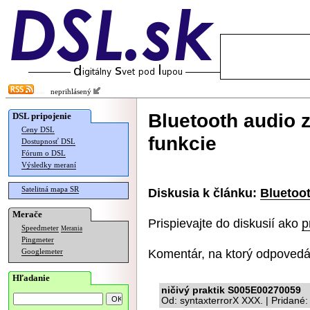
neprihlásený
Bluetooth audio z
DSL pripojenie
Ceny DSL
funkcie
Dostupnosť DSL
Fórum o DSL
Výsledky meraní
Satelitná mapa SR
Diskusia k článku:
Bluetoot
Merače
Prispievajte do diskusií ako
p
Speedmeter
Merania
Pingmeter
Komentár, na ktorý odpovedá
Googlemeter
Hľadanie
ničivý praktik S005E00270059
Od: syntaxterrorX XXX. | Pridané