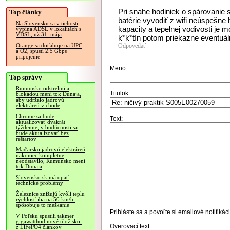
Pri snahe hodiniek o spárovanie 
Top články
batérie vyvodiť z wifi neúspešne 
Na Slovensku sa v tichosti
kapacity a tepelnej vodivosti je m
vypína ADSL v lokalitách s
VDSL, už 31. mája
k*k*tín potom priekazne eventuá
Odpovedať
Orange sa doťahuje na UPC
a O2, spustí 2.5 Gbps
pripojenie
Meno:
Top správy
Rumunsko odstrelmi a
Titulok:
blokádou mení tok Dunaja,
aby udržalo jadrovú
elektráreň v chode
Chrome sa bude
Text:
aktualizovať dvakrát
týždenne, v budúcnosti sa
bude aktualizovať bez
reštartov
Maďarsko jadrovú elektráreň
nakoniec kompletne
neodstavilo, Rumunsko mení
tok Dunaja
Slovensko.sk má opäť
technické problémy
Železnice znižujú kvôli teplu
rýchlosť iba na 50 km/h,
spôsobuje to meškanie
Prihláste sa
a povoľte si emailové notifiká
V Poľsku spustili takmer
gigawatthodinové úložisko,
Overovací text:
z LiFePO4 článkov