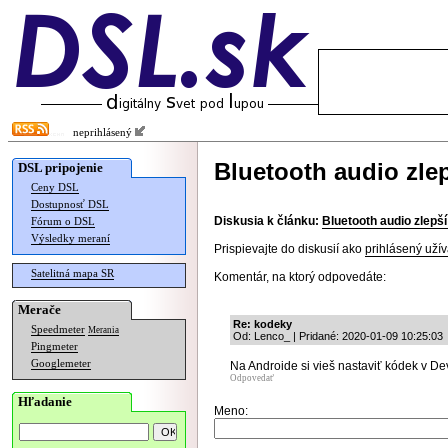
neprihlásený
Bluetooth audio zlep
DSL pripojenie
Ceny DSL
Dostupnosť DSL
Diskusia k článku:
Bluetooth audio zlepší
Fórum o DSL
Výsledky meraní
Prispievajte do diskusií ako
prihlásený užív
Satelitná mapa SR
Komentár, na ktorý odpovedáte:
Merače
Re: kodeky
Speedmeter
Merania
Od: Lenco_ | Pridané: 2020-01-09 10:25:03
Pingmeter
Googlemeter
Na Androide si vieš nastaviť kódek v D
Odpovedať
Hľadanie
Meno: