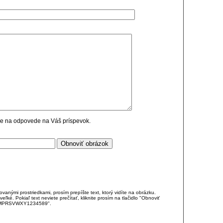
cie na odpovede na Váš príspevok.
anými prostriedkami, prosím prepíšte text, ktorý vidíte na obrázku.
é. Pokiaľ text neviete prečítať, kliknite prosím na tlačidlo "Obnoviť
DJKMPRSVWXY1234589".