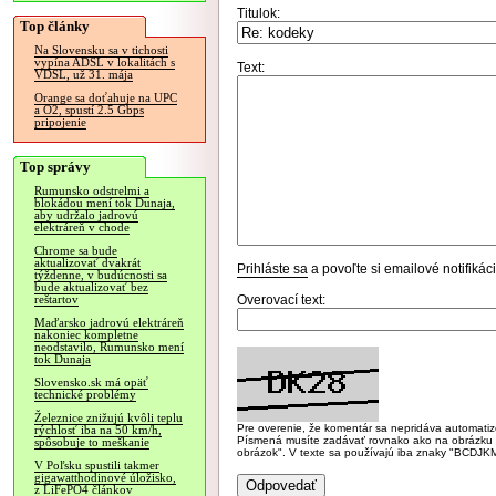
Titulok:
Top články
Na Slovensku sa v tichosti
vypína ADSL v lokalitách s
Text:
VDSL, už 31. mája
Orange sa doťahuje na UPC
a O2, spustí 2.5 Gbps
pripojenie
Top správy
Rumunsko odstrelmi a
blokádou mení tok Dunaja,
aby udržalo jadrovú
elektráreň v chode
Chrome sa bude
aktualizovať dvakrát
Prihláste sa
a povoľte si emailové notifiká
týždenne, v budúcnosti sa
bude aktualizovať bez
Overovací text:
reštartov
Maďarsko jadrovú elektráreň
nakoniec kompletne
neodstavilo, Rumunsko mení
tok Dunaja
Slovensko.sk má opäť
technické problémy
Železnice znižujú kvôli teplu
Pre overenie, že komentár sa nepridáva automatizov
rýchlosť iba na 50 km/h,
Písmená musíte zadávať rovnako ako na obrázku veľk
spôsobuje to meškanie
obrázok". V texte sa používajú iba znaky "BC
V Poľsku spustili takmer
gigawatthodinové úložisko,
z LiFePO4 článkov