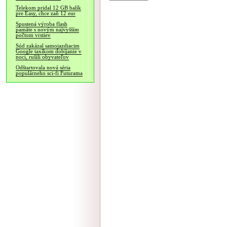
Telekom pridal 12 GB balík
pre Easy, chce zaň 12 eur
Spustená výroba flash
pamäte s novým najvyšším
počtom vrstiev
Súd zakázal samojazdiacim
Google taxíkom dobíjanie v
noci, rušili obyvateľov
Odštartovala nová séria
populárneho sci-fi Futurama