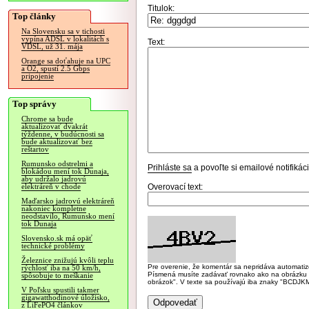
Titulok:
Top články
Na Slovensku sa v tichosti
vypína ADSL v lokalitách s
Text:
VDSL, už 31. mája
Orange sa doťahuje na UPC
a O2, spustí 2.5 Gbps
pripojenie
Top správy
Chrome sa bude
aktualizovať dvakrát
týždenne, v budúcnosti sa
bude aktualizovať bez
reštartov
Rumunsko odstrelmi a
Prihláste sa
a povoľte si emailové notifiká
blokádou mení tok Dunaja,
aby udržalo jadrovú
Overovací text:
elektráreň v chode
Maďarsko jadrovú elektráreň
nakoniec kompletne
neodstavilo, Rumunsko mení
tok Dunaja
Slovensko.sk má opäť
technické problémy
Železnice znižujú kvôli teplu
Pre overenie, že komentár sa nepridáva automatizov
rýchlosť iba na 50 km/h,
Písmená musíte zadávať rovnako ako na obrázku veľk
spôsobuje to meškanie
obrázok". V texte sa používajú iba znaky "BC
V Poľsku spustili takmer
gigawatthodinové úložisko,
z LiFePO4 článkov