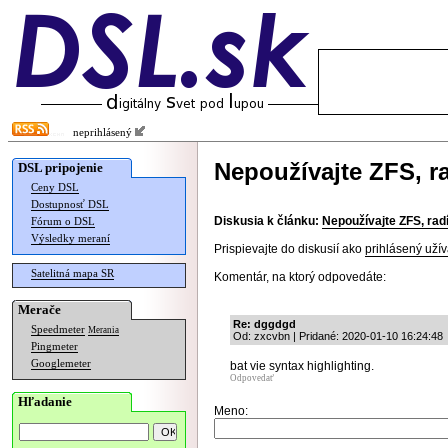
neprihlásený
Nepoužívajte ZFS, r
DSL pripojenie
Ceny DSL
Dostupnosť DSL
Diskusia k článku:
Nepoužívajte ZFS, rad
Fórum o DSL
Výsledky meraní
Prispievajte do diskusií ako
prihlásený užív
Satelitná mapa SR
Komentár, na ktorý odpovedáte:
Merače
Re: dggdgd
Speedmeter
Merania
Od: zxcvbn | Pridané: 2020-01-10 16:24:48
Pingmeter
Googlemeter
bat vie syntax highlighting.
Odpovedať
Hľadanie
Meno: