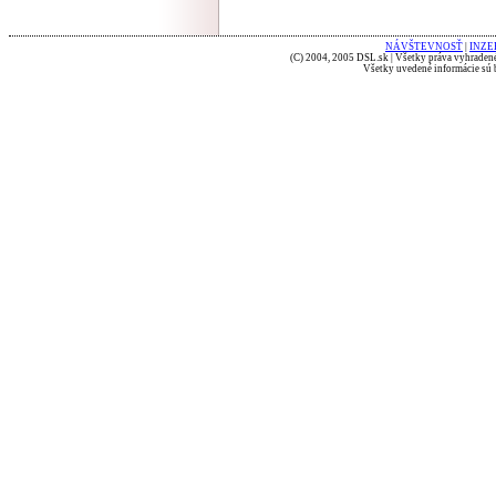
NÁVŠTEVNOSŤ
|
INZE
(C) 2004, 2005 DSL.sk | Všetky práva vyhradené
Všetky uvedené informácie sú b