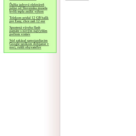
Ďalšia jadrová elektráreň
južne od Slovenska musela
kvôli teplu znížiť výkon
Telekom pridal 12 GB balík
pre Easy, chce zaň 12 eur
Spustená výroba flash
pamäte s novým najvyšším
počtom vrstiev
Súd zakázal samojazdiacim
Google taxíkom dobíjanie v
noci, rušili obyvateľov