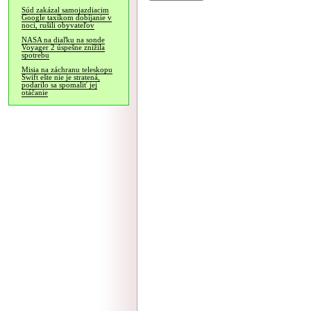
Súd zakázal samojazdiacim
Google taxíkom dobíjanie v
noci, rušili obyvateľov
NASA na diaľku na sonde
Voyager 2 úspešne znížila
spotrebu
Misia na záchranu teleskopu
Swift ešte nie je stratená,
podarilo sa spomaliť jej
otáčanie