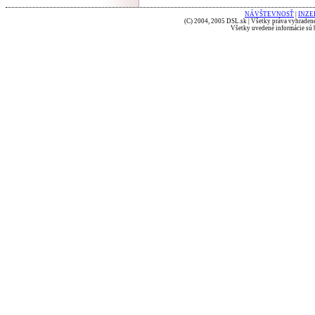
NÁVŠTEVNOSŤ
|
INZE
(C) 2004, 2005 DSL.sk | Všetky práva vyhradené
Všetky uvedené informácie sú b