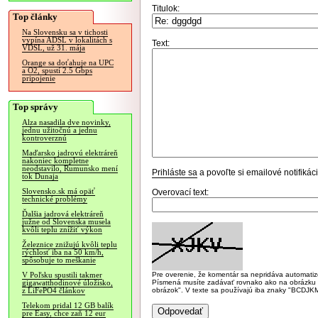
Titulok:
Top články
Na Slovensku sa v tichosti
vypína ADSL v lokalitách s
Text:
VDSL, už 31. mája
Orange sa doťahuje na UPC
a O2, spustí 2.5 Gbps
pripojenie
Top správy
Alza nasadila dve novinky,
jednu užitočnú a jednu
kontroverznú
Maďarsko jadrovú elektráreň
nakoniec kompletne
neodstavilo, Rumunsko mení
Prihláste sa
a povoľte si emailové notifiká
tok Dunaja
Slovensko.sk má opäť
Overovací text:
technické problémy
Ďalšia jadrová elektráreň
južne od Slovenska musela
kvôli teplu znížiť výkon
Železnice znižujú kvôli teplu
rýchlosť iba na 50 km/h,
spôsobuje to meškanie
Pre overenie, že komentár sa nepridáva automatizov
V Poľsku spustili takmer
Písmená musíte zadávať rovnako ako na obrázku veľk
gigawatthodinové úložisko,
obrázok". V texte sa používajú iba znaky "BC
z LiFePO4 článkov
Telekom pridal 12 GB balík
pre Easy, chce zaň 12 eur