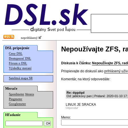
neprihlásený
Nepoužívajte ZFS, r
DSL pripojenie
Ceny DSL
Dostupnosť DSL
Diskusia k článku:
Nepoužívajte ZFS, rad
Fórum o DSL
Výsledky meraní
Prispievajte do diskusií ako
prihlásený užív
Satelitná mapa SR
Komentár, na ktorý odpovedáte:
Merače
Re: dggdgd
Speedmeter
Merania
Od: jablckovy pan | Pridané: 2020-01-10 17
Pingmeter
Googlemeter
LINUX JE SRACKA
Odpovedať
Hľadanie
Meno: