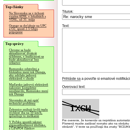
Top články
Titulok:
Na Slovensku sa v tichosti
vypína ADSL v lokalitách s
VDSL, už 31. mája
Text:
Orange sa doťahuje na UPC
a O2, spustí 2.5 Gbps
pripojenie
Top správy
Chrome sa bude
aktualizovať dvakrát
týždenne, v budúcnosti sa
bude aktualizovať bez
reštartov
Rumunsko odstrelmi a
blokádou mení tok Dunaja,
aby udržalo jadrovú
Prihláste sa
a povoľte si emailové notifiká
elektráreň v chode
Maďarsko jadrovú elektráreň
Overovací text:
nakoniec kompletne
neodstavilo, Rumunsko mení
tok Dunaja
Slovensko.sk má opäť
technické problémy
Železnice znižujú kvôli teplu
rýchlosť iba na 50 km/h,
spôsobuje to meškanie
Pre overenie, že komentár sa nepridáva automatizov
V Poľsku spustili takmer
Písmená musíte zadávať rovnako ako na obrázku veľk
gigawatthodinové úložisko,
obrázok". V texte sa používajú iba znaky "BC
z LiFePO4 článkov