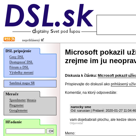
neprihlásený
Microsoft pokazil u
DSL pripojenie
Ceny DSL
zrejme im ju neopra
Dostupnosť DSL
Fórum o DSL
Výsledky meraní
Diskusia k článku:
Microsoft pokazil uží
Satelitná mapa SR
Prispievajte do diskusií ako
prihlásený užív
Komentár, na ktorý odpovedáte:
Merače
Speedmeter
Merania
Pingmeter
narocky sme
Googlemeter
Od: sarusian | Pridané: 2020-01-27 11:04:46
vam dojebabrali plochu, ale kedze skonc
Hľadanie
Odpovedať
Meno: