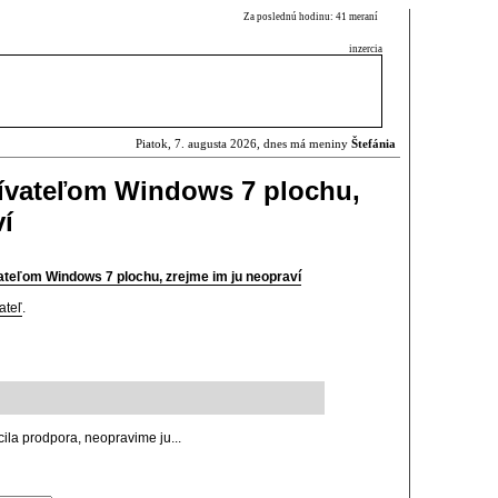
Za poslednú hodinu: 41 meraní
inzercia
Piatok, 7. augusta 2026, dnes má meniny
Štefánia
žívateľom Windows 7 plochu,
ví
vateľom Windows 7 plochu, zrejme im ju neopraví
ateľ
.
ila prodpora, neopravime ju...