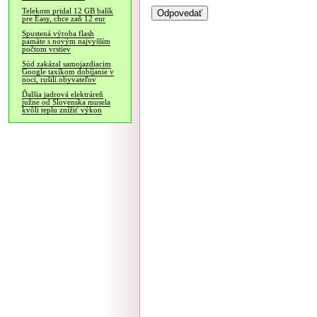
Telekom pridal 12 GB balík
pre Easy, chce zaň 12 eur
Spustená výroba flash
pamäte s novým najvyšším
počtom vrstiev
Súd zakázal samojazdiacim
Google taxíkom dobíjanie v
noci, rušili obyvateľov
Ďalšia jadrová elektráreň
južne od Slovenska musela
kvôli teplu znížiť výkon