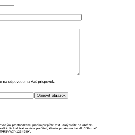
cie na odpovede na Váš príspevok.
anými prostriedkami, prosím prepíšte text, ktorý vidíte na obrázku.
é. Pokiaľ text neviete prečítať, kliknite prosím na tlačidlo "Obnoviť
DJKMPRSVWXY1234589".