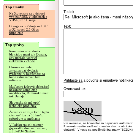
Top články
Titulok:
Na Slovensku sa v tichosti
vypína ADSL v lokalitách s
VDSL, už 31. mája
Text:
Orange sa doťahuje na UPC
a O2, spustí 2.5 Gbps
pripojenie
Top správy
Rumunsko odstrelmi a
blokádou mení tok Dunaja,
aby udržalo jadrovú
elektráreň v chode
Chrome sa bude
aktualizovať dvakrát
týždenne, v budúcnosti sa
bude aktualizovať bez
Prihláste sa
a povoľte si emailové notifiká
reštartov
Maďarsko jadrovú elektráreň
Overovací text:
nakoniec kompletne
neodstavilo, Rumunsko mení
tok Dunaja
Slovensko.sk má opäť
technické problémy
Železnice znižujú kvôli teplu
rýchlosť iba na 50 km/h,
spôsobuje to meškanie
Pre overenie, že komentár sa nepridáva automatizov
V Poľsku spustili takmer
Písmená musíte zadávať rovnako ako na obrázku veľk
gigawatthodinové úložisko,
obrázok". V texte sa používajú iba znaky "BC
z LiFePO4 článkov