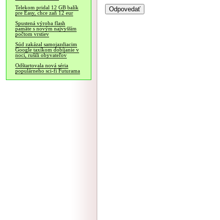
Telekom pridal 12 GB balík
pre Easy, chce zaň 12 eur
Spustená výroba flash
pamäte s novým najvyšším
počtom vrstiev
Súd zakázal samojazdiacim
Google taxíkom dobíjanie v
noci, rušili obyvateľov
Odštartovala nová séria
populárneho sci-fi Futurama