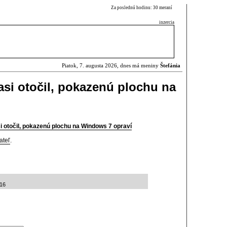
Za poslednú hodinu: 30 meraní
inzercia
Piatok, 7. augusta 2026, dnes má meniny
Štefánia
 asi otočil, pokazenú plochu na
si otočil, pokazenú plochu na Windows 7 opraví
ateľ
.
:16