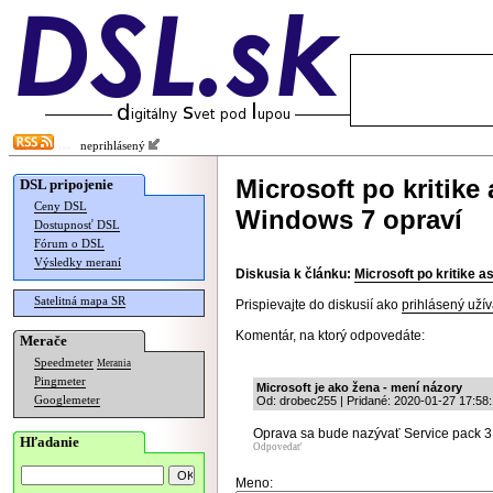
neprihlásený
Microsoft po kritike
DSL pripojenie
Ceny DSL
Windows 7 opraví
Dostupnosť DSL
Fórum o DSL
Výsledky meraní
Diskusia k článku:
Microsoft po kritike a
Satelitná mapa SR
Prispievajte do diskusií ako
prihlásený užív
Komentár, na ktorý odpovedáte:
Merače
Speedmeter
Merania
Pingmeter
Microsoft je ako žena - mení názory
Googlemeter
Od: drobec255 | Pridané: 2020-01-27 17:58
Oprava sa bude nazývať Service pack 3
Hľadanie
Odpovedať
Meno: