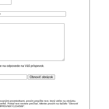
cie na odpovede na Váš príspevok.
anými prostriedkami, prosím prepíšte text, ktorý vidíte na obrázku.
é. Pokiaľ text neviete prečítať, kliknite prosím na tlačidlo "Obnoviť
DJKMPRSVWXY1234589".