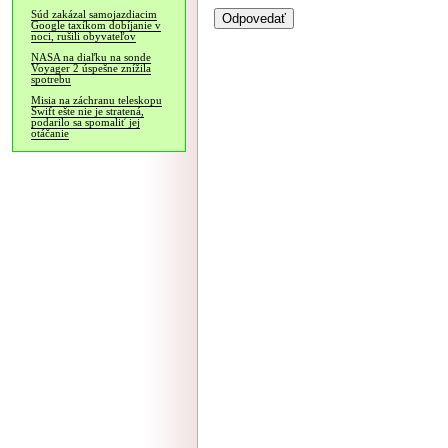
Súd zakázal samojazdiacim
Google taxíkom dobíjanie v
noci, rušili obyvateľov
NASA na diaľku na sonde
Voyager 2 úspešne znížila
spotrebu
Misia na záchranu teleskopu
Swift ešte nie je stratená,
podarilo sa spomaliť jej
otáčanie