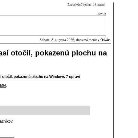
Za poslednú hodinu: 14 meraní
inzercia
Sobota, 8. augusta 2026, dnes má meniny
Oskár
 asi otočil, pokazenú plochu na
si otočil, pokazenú plochu na Windows 7 opraví
ateľ
.
azníkov.