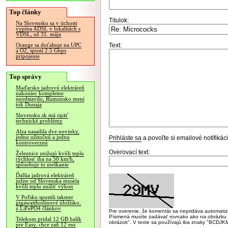
Top články
Titulok:
Na Slovensku sa v tichosti
vypína ADSL v lokalitách s
VDSL, už 31. mája
Text:
Orange sa doťahuje na UPC
a O2, spustí 2.5 Gbps
pripojenie
Top správy
Maďarsko jadrovú elektráreň
nakoniec kompletne
neodstavilo, Rumunsko mení
tok Dunaja
Slovensko.sk má opäť
technické problémy
Alza nasadila dve novinky,
jednu užitočnú a jednu
Prihláste sa
a povoľte si emailové notifiká
kontroverznú
Overovací text:
Železnice znižujú kvôli teplu
rýchlosť iba na 50 km/h,
spôsobuje to meškanie
Ďalšia jadrová elektráreň
južne od Slovenska musela
kvôli teplu znížiť výkon
V Poľsku spustili takmer
gigawatthodinové úložisko,
z LiFePO4 článkov
Pre overenie, že komentár sa nepridáva automatizov
Písmená musíte zadávať rovnako ako na obrázku veľk
Telekom pridal 12 GB balík
obrázok". V texte sa používajú iba znaky "BC
pre Easy, chce zaň 12 eur