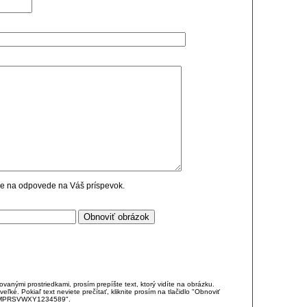
cie na odpovede na Váš príspevok.
anými prostriedkami, prosím prepíšte text, ktorý vidíte na obrázku.
é. Pokiaľ text neviete prečítať, kliknite prosím na tlačidlo "Obnoviť
DJKMPRSVWXY1234589".