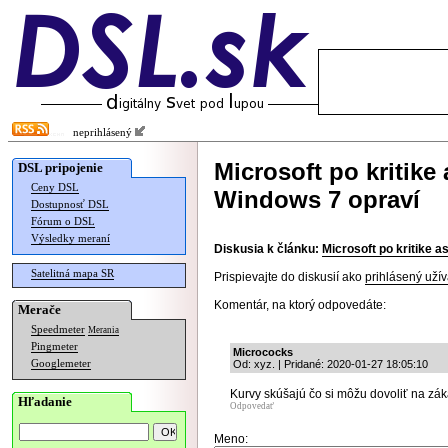
neprihlásený
Microsoft po kritike
DSL pripojenie
Ceny DSL
Windows 7 opraví
Dostupnosť DSL
Fórum o DSL
Výsledky meraní
Diskusia k článku:
Microsoft po kritike a
Satelitná mapa SR
Prispievajte do diskusií ako
prihlásený užív
Komentár, na ktorý odpovedáte:
Merače
Speedmeter
Merania
Pingmeter
Micrococks
Googlemeter
Od: xyz. | Pridané: 2020-01-27 18:05:10
Kurvy skúšajú čo si môžu dovoliť na zák
Hľadanie
Odpovedať
Meno: