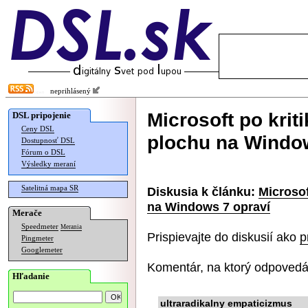
neprihlásený
Microsoft po krit
DSL pripojenie
Ceny DSL
plochu na Windo
Dostupnosť DSL
Fórum o DSL
Výsledky meraní
Satelitná mapa SR
Diskusia k článku:
Microsof
na Windows 7 opraví
Merače
Speedmeter
Merania
Prispievajte do diskusií ako
p
Pingmeter
Googlemeter
Komentár, na ktorý odpovedá
Hľadanie
ultraradikalny empaticizmus