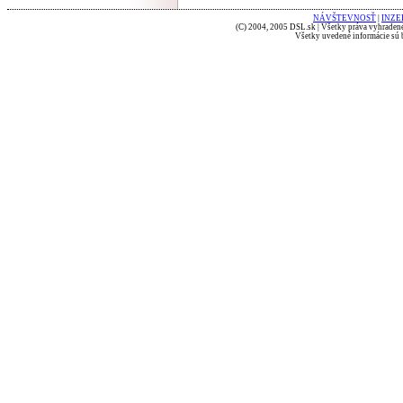
NÁVŠTEVNOSŤ
|
INZE
(C) 2004, 2005 DSL.sk | Všetky práva vyhradené
Všetky uvedené informácie sú b