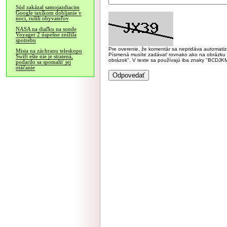
Súd zakázal samojazdiacim
Google taxíkom dobíjanie v
noci, rušili obyvateľov
NASA na diaľku na sonde
Voyager 2 úspešne znížila
spotrebu
Pre overenie, že komentár sa nepridáva automatizov
Misia na záchranu teleskopu
Písmená musíte zadávať rovnako ako na obrázku veľk
Swift ešte nie je stratená,
obrázok". V texte sa používajú iba znaky "BC
podarilo sa spomaliť jej
otáčanie