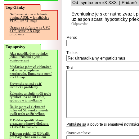
Od: syntaxterrorX XXX. | Pridané
Top články
Eventualne je skor nutne zvazit p
Na Slovensku sa v tichosti
vypína ADSL v lokalitách s
uz aspon scasti hypoteticky prie
VDSL, už 31. mája
Odpovedať
Orange sa doťahuje na UPC
a O2, spustí 2.5 Gbps
pripojenie
Meno:
Top správy
Titulok:
Alza nasadila dve novinky,
jednu užitočnú a jednu
kontroverznú
Maďarsko jadrovú elektráreň
Text:
nakoniec kompletne
neodstavilo, Rumunsko mení
tok Dunaja
Slovensko.sk má opäť
technické problémy
Železnice znižujú kvôli teplu
rýchlosť iba na 50 km/h,
spôsobuje to meškanie
Ďalšia jadrová elektráreň
južne od Slovenska musela
kvôli teplu znížiť výkon
V Poľsku spustili takmer
gigawatthodinové úložisko,
Prihláste sa
a povoľte si emailové notifiká
z LiFePO4 článkov
Overovací text:
Telekom pridal 12 GB balík
pre Easy, chce zaň 12 eur