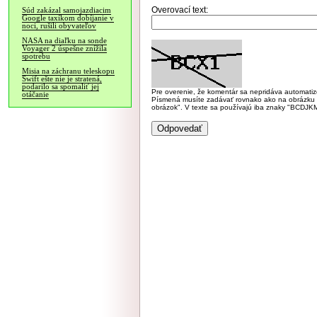
Overovací text:
Súd zakázal samojazdiacim
Google taxíkom dobíjanie v
noci, rušili obyvateľov
NASA na diaľku na sonde
Voyager 2 úspešne znížila
spotrebu
Misia na záchranu teleskopu
Swift ešte nie je stratená,
podarilo sa spomaliť jej
Pre overenie, že komentár sa nepridáva automatizov
otáčanie
Písmená musíte zadávať rovnako ako na obrázku veľk
obrázok". V texte sa používajú iba znaky "BC