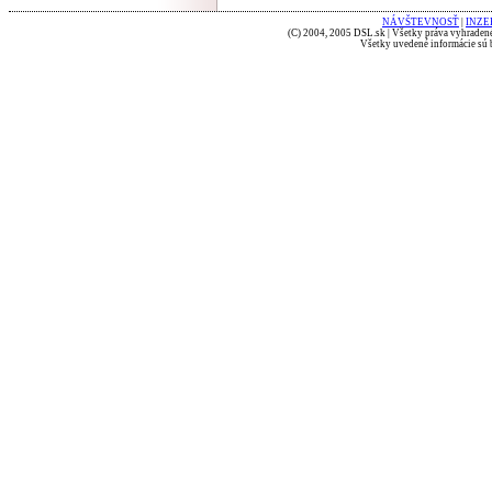
NÁVŠTEVNOSŤ
|
INZE
(C) 2004, 2005 DSL.sk | Všetky práva vyhradené
Všetky uvedené informácie sú b