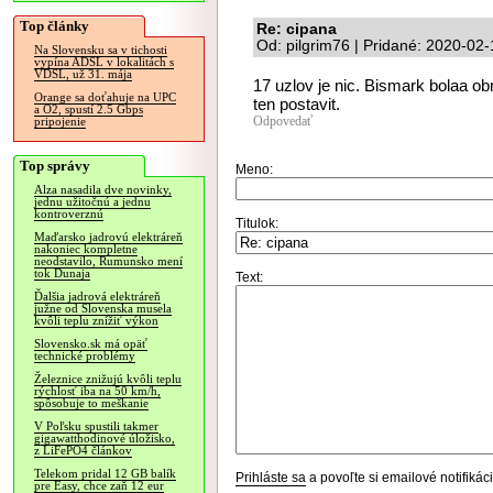
Top články
Re: cipana
Od: pilgrim76 | Pridané: 2020-02
Na Slovensku sa v tichosti
vypína ADSL v lokalitách s
VDSL, už 31. mája
17 uzlov je nic. Bismark bolaa ob
Orange sa doťahuje na UPC
ten postavit.
a O2, spustí 2.5 Gbps
Odpovedať
pripojenie
Top správy
Meno:
Alza nasadila dve novinky,
jednu užitočnú a jednu
kontroverznú
Titulok:
Maďarsko jadrovú elektráreň
nakoniec kompletne
neodstavilo, Rumunsko mení
tok Dunaja
Text:
Ďalšia jadrová elektráreň
južne od Slovenska musela
kvôli teplu znížiť výkon
Slovensko.sk má opäť
technické problémy
Železnice znižujú kvôli teplu
rýchlosť iba na 50 km/h,
spôsobuje to meškanie
V Poľsku spustili takmer
gigawatthodinové úložisko,
z LiFePO4 článkov
Telekom pridal 12 GB balík
Prihláste sa
a povoľte si emailové notifiká
pre Easy, chce zaň 12 eur