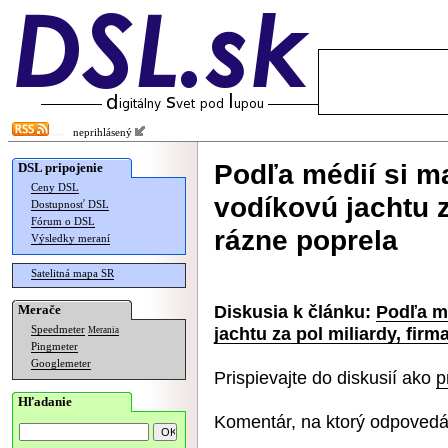
neprihlásený
Podľa médií si m
DSL pripojenie
Ceny DSL
vodíkovú jachtu z
Dostupnosť DSL
Fórum o DSL
rázne poprela
Výsledky meraní
Satelitná mapa SR
Diskusia k článku:
Podľa m
Merače
jachtu za pol miliardy, firm
Speedmeter
Merania
Pingmeter
Googlemeter
Prispievajte do diskusií ako
p
Hľadanie
Komentár, na ktorý odpovedá