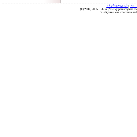
NÁVŠTEVNOSŤ
|
INZE
(C) 2004, 2005 DSL.sk | Všetky práva vyhradené
Všetky uvedené informácie sú b