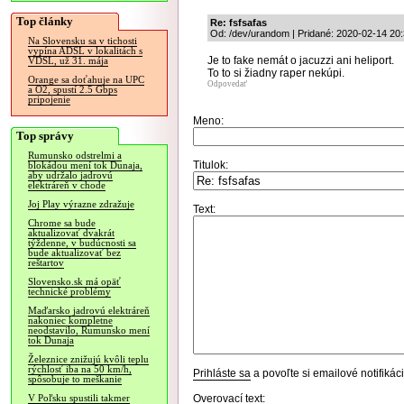
Top články
Re: fsfsafas
Od: /dev/urandom | Pridané: 2020-02-14 20
Na Slovensku sa v tichosti
vypína ADSL v lokalitách s
Je to fake nemát o jacuzzi ani heliport.
VDSL, už 31. mája
To to si žiadny raper nekúpi.
Orange sa doťahuje na UPC
Odpovedať
a O2, spustí 2.5 Gbps
pripojenie
Meno:
Top správy
Rumunsko odstrelmi a
Titulok:
blokádou mení tok Dunaja,
aby udržalo jadrovú
elektráreň v chode
Joj Play výrazne zdražuje
Text:
Chrome sa bude
aktualizovať dvakrát
týždenne, v budúcnosti sa
bude aktualizovať bez
reštartov
Slovensko.sk má opäť
technické problémy
Maďarsko jadrovú elektráreň
nakoniec kompletne
neodstavilo, Rumunsko mení
tok Dunaja
Železnice znižujú kvôli teplu
rýchlosť iba na 50 km/h,
Prihláste sa
a povoľte si emailové notifiká
spôsobuje to meškanie
Overovací text:
V Poľsku spustili takmer