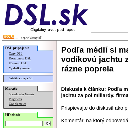
neprihlásený
Podľa médií si m
DSL pripojenie
Ceny DSL
vodíkovú jachtu z
Dostupnosť DSL
Fórum o DSL
rázne poprela
Výsledky meraní
Satelitná mapa SR
Diskusia k článku:
Podľa m
Merače
jachtu za pol miliardy, firm
Speedmeter
Merania
Pingmeter
Googlemeter
Prispievajte do diskusií ako
p
Hľadanie
Komentár, na ktorý odpovedá