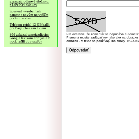
gigawatthodinové úložisko,
z LiFePO4 článkov
Spustená výroba flash
pamäte s novým najvyšším
počtom vrstiev
Telekom pridal 12 GB balík
pre Easy, chce zaň 12 eur
Pre overenie, že komentár sa nepridáva automatizov
Súd zakázal samojazdiacim
Písmená musíte zadávať rovnako ako na obrázku veľk
Google taxíkom dobíjanie v
obrázok". V texte sa používajú iba znaky "BC
noci, rušili obyvateľov