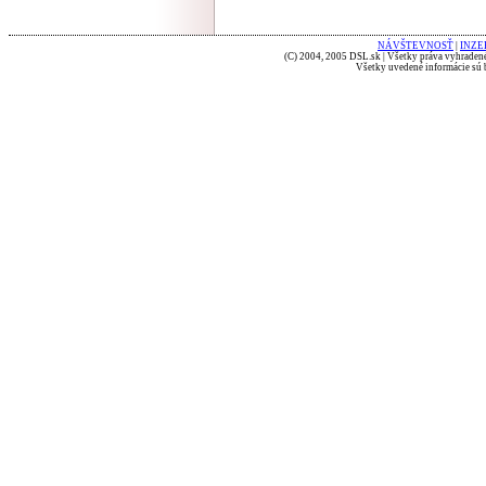
NÁVŠTEVNOSŤ
|
INZE
(C) 2004, 2005 DSL.sk | Všetky práva vyhradené
Všetky uvedené informácie sú b