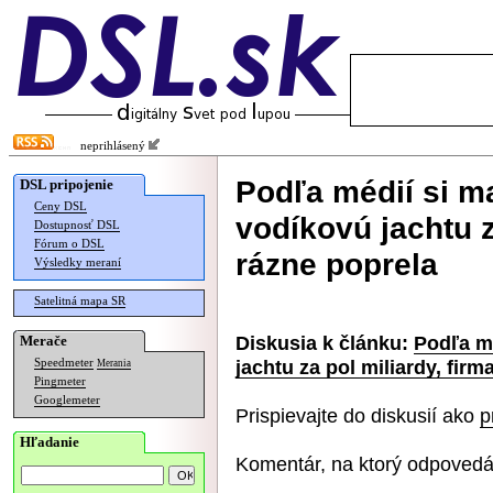
neprihlásený
Podľa médií si m
DSL pripojenie
Ceny DSL
vodíkovú jachtu z
Dostupnosť DSL
Fórum o DSL
rázne poprela
Výsledky meraní
Satelitná mapa SR
Diskusia k článku:
Podľa m
Merače
jachtu za pol miliardy, firm
Speedmeter
Merania
Pingmeter
Googlemeter
Prispievajte do diskusií ako
p
Hľadanie
Komentár, na ktorý odpovedá