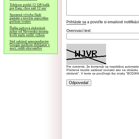
Telekom pridal 12 GB balík
pre Easy, chce zaň 12 eur
Spustená výroba flash
pamäte s novým najvyšším
počtom vrstiev
Prihláste sa
a povoľte si emailové notifiká
Ďalšia jadrová elektráreň
Overovací text:
južne od Slovenska musela
kvôli teplu znížiť výkon
Súd zakázal samojazdiacim
Google taxíkom dobíjanie v
noci, rušili obyvateľov
Pre overenie, že komentár sa nepridáva automatizov
Písmená musíte zadávať rovnako ako na obrázku veľk
obrázok". V texte sa používajú iba znaky "BC