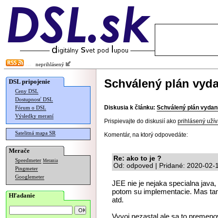
neprihlásený
Schválený plán vyda
DSL pripojenie
Ceny DSL
Dostupnosť DSL
Diskusia k článku:
Schválený plán vydan
Fórum o DSL
Výsledky meraní
Prispievajte do diskusií ako
prihlásený užív
Satelitná mapa SR
Komentár, na ktorý odpovedáte:
Merače
Re: ako to je ?
Speedmeter
Merania
Od: odpoved | Pridané: 2020-02-
Pingmeter
Googlemeter
JEE nie je nejaka specialna java, 
potom su implementacie. Mas tam
Hľadanie
atd.
Vyvoj nezastal ale sa to premeno