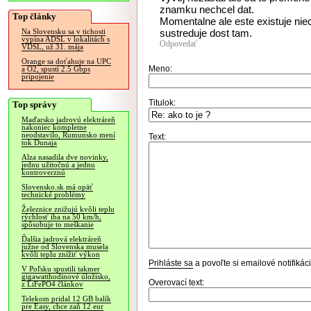
znamku nechcel dat.
Top články
Momentalne ale este existuje niec
sustreduje dost tam.
Na Slovensku sa v tichosti
vypína ADSL v lokalitách s
Odpovedať
VDSL, už 31. mája
Orange sa doťahuje na UPC
Meno:
a O2, spustí 2.5 Gbps
pripojenie
Titulok:
Top správy
Maďarsko jadrovú elektráreň
nakoniec kompletne
neodstavilo, Rumunsko mení
Text:
tok Dunaja
Alza nasadila dve novinky,
jednu užitočnú a jednu
kontroverznú
Slovensko.sk má opäť
technické problémy
Železnice znižujú kvôli teplu
rýchlosť iba na 50 km/h,
spôsobuje to meškanie
Ďalšia jadrová elektráreň
južne od Slovenska musela
kvôli teplu znížiť výkon
Prihláste sa
a povoľte si emailové notifiká
V Poľsku spustili takmer
gigawatthodinové úložisko,
Overovací text:
z LiFePO4 článkov
Telekom pridal 12 GB balík
pre Easy, chce zaň 12 eur