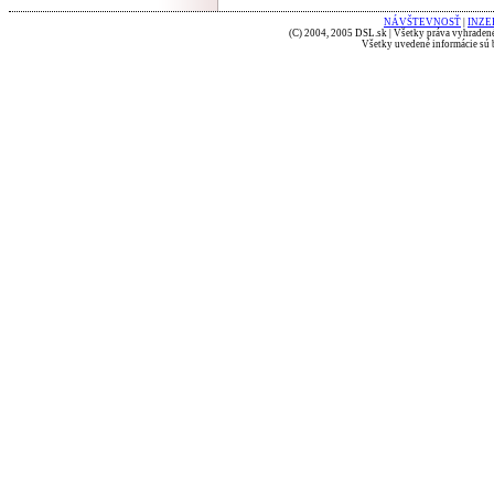
NÁVŠTEVNOSŤ
|
INZE
(C) 2004, 2005 DSL.sk | Všetky práva vyhradené
Všetky uvedené informácie sú b