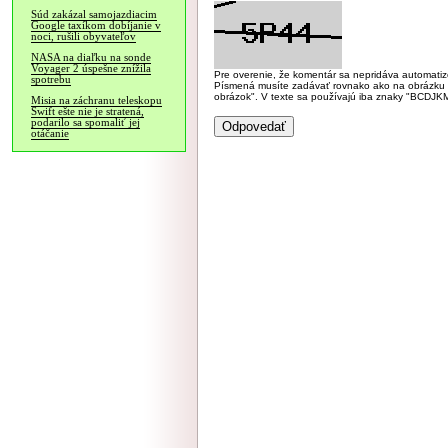
Súd zakázal samojazdiacim
Google taxíkom dobíjanie v
noci, rušili obyvateľov
NASA na diaľku na sonde
Voyager 2 úspešne znížila
Pre overenie, že komentár sa nepridáva automatizov
spotrebu
Písmená musíte zadávať rovnako ako na obrázku veľk
obrázok". V texte sa používajú iba znaky "BC
Misia na záchranu teleskopu
Swift ešte nie je stratená,
podarilo sa spomaliť jej
otáčanie