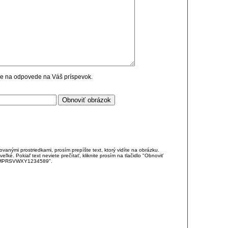
cie na odpovede na Váš príspevok.
anými prostriedkami, prosím prepíšte text, ktorý vidíte na obrázku.
é. Pokiaľ text neviete prečítať, kliknite prosím na tlačidlo "Obnoviť
DJKMPRSVWXY1234589".