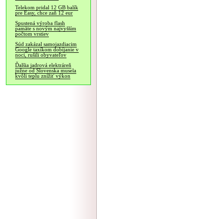
Telekom pridal 12 GB balík
pre Easy, chce zaň 12 eur
Spustená výroba flash
pamäte s novým najvyšším
počtom vrstiev
Súd zakázal samojazdiacim
Google taxíkom dobíjanie v
noci, rušili obyvateľov
Ďalšia jadrová elektráreň
južne od Slovenska musela
kvôli teplu znížiť výkon