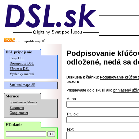
neprihlásený
Podpisovanie kľúčov
DSL pripojenie
Ceny DSL
odložené, nedá sa d
Dostupnosť DSL
Fórum o DSL
Výsledky meraní
Diskusia k článku:
Podpisovanie kľúčov z
trezoru
Satelitná mapa SR
Prispievajte do diskusií ako
prihlásený užív
Merače
Meno:
Speedmeter
Merania
Pingmeter
Googlemeter
Titulok:
Hľadanie
Text: