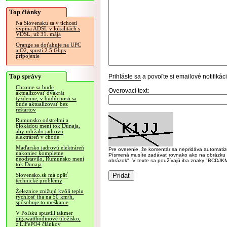
Top články
Na Slovensku sa v tichosti
vypína ADSL v lokalitách s
VDSL, už 31. mája
Orange sa doťahuje na UPC
a O2, spustí 2.5 Gbps
pripojenie
Top správy
Prihláste sa
a povoľte si emailové notifiká
Chrome sa bude
Overovací text:
aktualizovať dvakrát
týždenne, v budúcnosti sa
bude aktualizovať bez
reštartov
Rumunsko odstrelmi a
blokádou mení tok Dunaja,
aby udržalo jadrovú
elektráreň v chode
Maďarsko jadrovú elektráreň
Pre overenie, že komentár sa nepridáva automatizov
nakoniec kompletne
Písmená musíte zadávať rovnako ako na obrázku veľk
neodstavilo, Rumunsko mení
obrázok". V texte sa používajú iba znaky "BC
tok Dunaja
Slovensko.sk má opäť
technické problémy
Železnice znižujú kvôli teplu
rýchlosť iba na 50 km/h,
spôsobuje to meškanie
V Poľsku spustili takmer
gigawatthodinové úložisko,
z LiFePO4 článkov