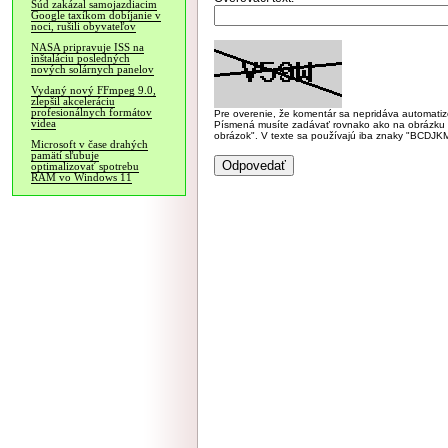
Súd zakázal samojazdiacim
Google taxíkom dobíjanie v
noci, rušili obyvateľov
NASA pripravuje ISS na
inštaláciu posledných
nových solárnych panelov
Vydaný nový FFmpeg 9.0,
zlepšil akceleráciu
profesionálnych formátov
Pre overenie, že komentár sa nepridáva automatizov
videa
Písmená musíte zadávať rovnako ako na obrázku veľk
obrázok". V texte sa používajú iba znaky "BC
Microsoft v čase drahých
pamätí sľubuje
optimalizovať spotrebu
RAM vo Windows 11