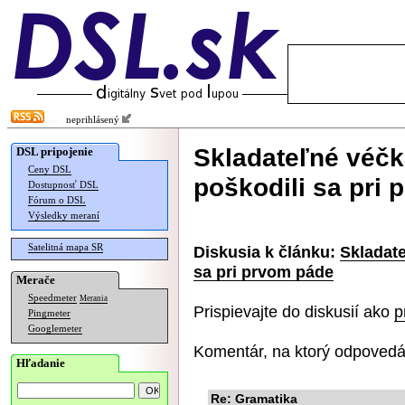
neprihlásený
Skladateľné véčk
DSL pripojenie
Ceny DSL
poškodili sa pri
Dostupnosť DSL
Fórum o DSL
Výsledky meraní
Satelitná mapa SR
Diskusia k článku:
Skladate
sa pri prvom páde
Merače
Speedmeter
Merania
Prispievajte do diskusií ako
p
Pingmeter
Googlemeter
Komentár, na ktorý odpovedá
Hľadanie
Re: Gramatika