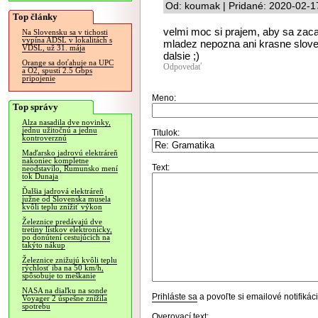
Od: koumak | Pridané: 2020-02-1
Top články
velmi moc si prajem, aby sa zaca
Na Slovensku sa v tichosti
vypína ADSL v lokalitách s
mladez nepozna ani krasne slove
VDSL, už 31. mája
dalsie ;)
Orange sa doťahuje na UPC
Odpovedať
a O2, spustí 2.5 Gbps
pripojenie
Meno:
Top správy
Alza nasadila dve novinky,
jednu užitočnú a jednu
Titulok:
kontroverznú
Maďarsko jadrovú elektráreň
nakoniec kompletne
Text:
neodstavilo, Rumunsko mení
tok Dunaja
Ďalšia jadrová elektráreň
južne od Slovenska musela
kvôli teplu znížiť výkon
Železnice predávajú dve
tretiny lístkov elektronicky,
po donútení cestujúcich na
takýto nákup
Železnice znižujú kvôli teplu
rýchlosť iba na 50 km/h,
spôsobuje to meškanie
NASA na diaľku na sonde
Prihláste sa
a povoľte si emailové notifiká
Voyager 2 úspešne znížila
spotrebu
Overovací text: