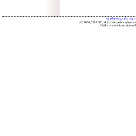
NÁVŠTEVNOSŤ
|
INZE
(C) 2004, 2005 DSL.sk | Všetky práva vyhradené
Všetky uvedené informácie sú b