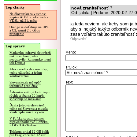
Top články
nová zraniteľnosť ?
Od: jalala | Pridané: 2020-02-27 
Na Slovensku sa v tichosti
vypína ADSL v lokalitách s
VDSL, už 31. mája
ja teda neviem, ale keby som ja b
Orange sa doťahuje na UPC
aby si nejaký takýto odborník nev
a O2, spustí 2.5 Gbps
zasa voľakto takúto zraniteľnosť 
pripojenie
Odpovedať
Top správy
Meno:
Maďarsko jadrovú elektráreň
nakoniec kompletne
neodstavilo, Rumunsko mení
tok Dunaja
Titulok:
Alza nasadila dve novinky,
jednu užitočnú a jednu
kontroverznú
Text:
Slovensko.sk má opäť
technické problémy
Železnice znižujú kvôli teplu
rýchlosť iba na 50 km/h,
spôsobuje to meškanie
Ďalšia jadrová elektráreň
južne od Slovenska musela
kvôli teplu znížiť výkon
V Poľsku spustili takmer
gigawatthodinové úložisko,
z LiFePO4 článkov
Telekom pridal 12 GB balík
pre Easy, chce zaň 12 eur