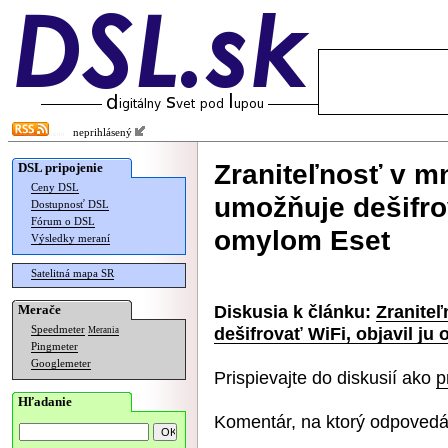
neprihlásený
Zraniteľnosť v m
DSL pripojenie
Ceny DSL
umožňuje dešifrov
Dostupnosť DSL
Fórum o DSL
omylom Eset
Výsledky meraní
Satelitná mapa SR
Diskusia k článku:
Zranite
Merače
dešifrovať WiFi, objavil ju
Speedmeter
Merania
Pingmeter
Googlemeter
Prispievajte do diskusií ako
p
Hľadanie
Komentár, na ktorý odpovedá