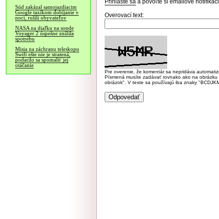
Prihláste sa
a povoľte si emailové notifiká
Súd zakázal samojazdiacim
Google taxíkom dobíjanie v
Overovací text:
noci, rušili obyvateľov
NASA na diaľku na sonde
Voyager 2 úspešne znížila
spotrebu
Misia na záchranu teleskopu
Swift ešte nie je stratená,
podarilo sa spomaliť jej
otáčanie
Pre overenie, že komentár sa nepridáva automatizov
Písmená musíte zadávať rovnako ako na obrázku veľk
obrázok". V texte sa používajú iba znaky "BC