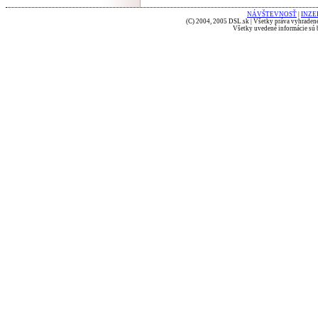
NÁVŠTEVNOSŤ
|
INZE
(C) 2004, 2005 DSL.sk | Všetky práva vyhradené
Všetky uvedené informácie sú b