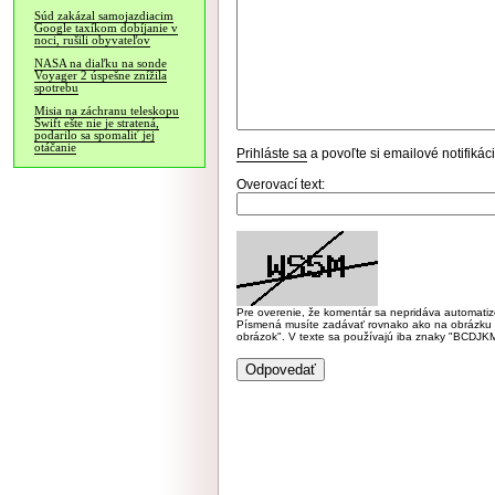
Súd zakázal samojazdiacim
Google taxíkom dobíjanie v
noci, rušili obyvateľov
NASA na diaľku na sonde
Voyager 2 úspešne znížila
spotrebu
Misia na záchranu teleskopu
Swift ešte nie je stratená,
podarilo sa spomaliť jej
otáčanie
Prihláste sa
a povoľte si emailové notifiká
Overovací text:
Pre overenie, že komentár sa nepridáva automatizov
Písmená musíte zadávať rovnako ako na obrázku veľk
obrázok". V texte sa používajú iba znaky "BC