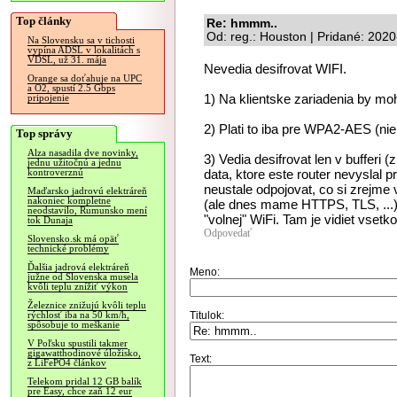
Top články
Re: hmmm..
Od: reg.: Houston | Pridané: 202
Na Slovensku sa v tichosti
vypína ADSL v lokalitách s
VDSL, už 31. mája
Nevedia desifrovat WIFI.
Orange sa doťahuje na UPC
a O2, spustí 2.5 Gbps
1) Na klientske zariadenia by moh
pripojenie
2) Plati to iba pre WPA2-AES (ni
Top správy
Alza nasadila dve novinky,
3) Vedia desifrovat len v bufferi
jednu užitočnú a jednu
data, ktore este router nevyslal 
kontroverznú
neustale odpojovat, co si zrejme
Maďarsko jadrovú elektráreň
nakoniec kompletne
(ale dnes mame HTTPS, TLS, ...) t
neodstavilo, Rumunsko mení
"volnej" WiFi. Tam je vidiet vsetko
tok Dunaja
Odpovedať
Slovensko.sk má opäť
technické problémy
Ďalšia jadrová elektráreň
Meno:
južne od Slovenska musela
kvôli teplu znížiť výkon
Železnice znižujú kvôli teplu
Titulok:
rýchlosť iba na 50 km/h,
spôsobuje to meškanie
V Poľsku spustili takmer
gigawatthodinové úložisko,
Text:
z LiFePO4 článkov
Telekom pridal 12 GB balík
pre Easy, chce zaň 12 eur