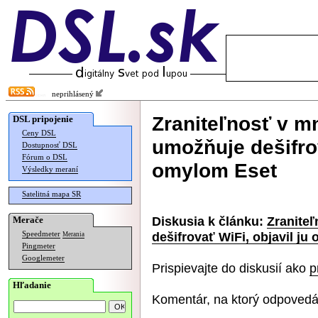
neprihlásený
Zraniteľnosť v m
DSL pripojenie
Ceny DSL
umožňuje dešifrov
Dostupnosť DSL
Fórum o DSL
omylom Eset
Výsledky meraní
Satelitná mapa SR
Diskusia k článku:
Zranite
Merače
dešifrovať WiFi, objavil ju
Speedmeter
Merania
Pingmeter
Googlemeter
Prispievajte do diskusií ako
p
Hľadanie
Komentár, na ktorý odpovedá