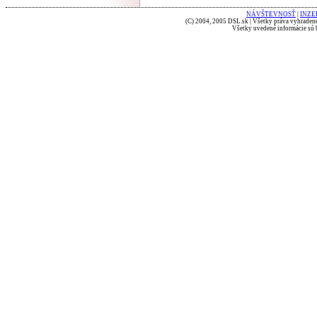
NÁVŠTEVNOSŤ
|
INZE
(C) 2004, 2005 DSL.sk | Všetky práva vyhradené
Všetky uvedené informácie sú b