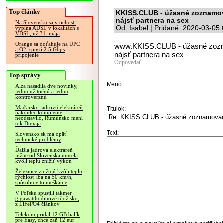
Top články
KKISS.CLUB - úžasné zoznamova
nájsť partnera na sex
Na Slovensku sa v tichosti
Od: Isabel | Pridané: 2020-03-05
vypína ADSL v lokalitách s
VDSL, už 31. mája
Orange sa doťahuje na UPC
www.KKISS.CLUB - úžasné zozna
a O2, spustí 2.5 Gbps
nájsť partnera na sex
pripojenie
Odpovedať
Top správy
Meno:
Alza nasadila dve novinky,
jednu užitočnú a jednu
kontroverznú
Maďarsko jadrovú elektráreň
Titulok:
nakoniec kompletne
neodstavilo, Rumunsko mení
tok Dunaja
Text:
Slovensko.sk má opäť
technické problémy
Ďalšia jadrová elektráreň
južne od Slovenska musela
kvôli teplu znížiť výkon
Železnice znižujú kvôli teplu
rýchlosť iba na 50 km/h,
spôsobuje to meškanie
V Poľsku spustili takmer
gigawatthodinové úložisko,
z LiFePO4 článkov
Telekom pridal 12 GB balík
pre Easy, chce zaň 12 eur