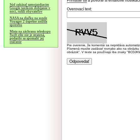
Prihláste sa
a povoľte si emailové notifiká
Súd zakázal samojazdiacim
Google taxíkom dobíjanie v
Overovací text:
noci, rušili obyvateľov
NASA na diaľku na sonde
Voyager 2 úspešne znížila
spotrebu
Misia na záchranu teleskopu
Swift ešte nie je stratená,
podarilo sa spomaliť jej
otáčanie
Pre overenie, že komentár sa nepridáva automatizov
Písmená musíte zadávať rovnako ako na obrázku veľk
obrázok". V texte sa používajú iba znaky "BC