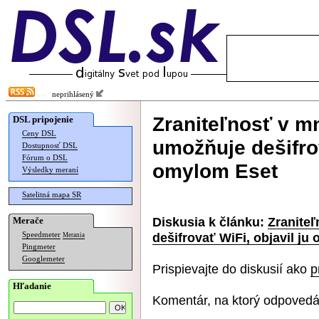
neprihlásený
Zraniteľnosť v m
DSL pripojenie
Ceny DSL
umožňuje dešifrov
Dostupnosť DSL
Fórum o DSL
omylom Eset
Výsledky meraní
Satelitná mapa SR
Diskusia k článku:
Zranite
Merače
dešifrovať WiFi, objavil ju
Speedmeter
Merania
Pingmeter
Googlemeter
Prispievajte do diskusií ako
p
Hľadanie
Komentár, na ktorý odpovedá