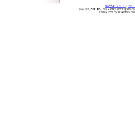
NÁVŠTEVNOSŤ
|
INZE
(C) 2004, 2005 DSL.sk | Všetky práva vyhradené
Všetky uvedené informácie sú b