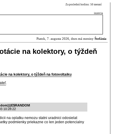
Za poslednú hodinu: 50 meraní
inzercia
Piatok, 7. augusta 2026, dnes má meniny
Štefánia
tácie na kolektory, o týždeň
cie na kolektory, o týždeň na fotovoltaiku
ateľ
.
urandom)))E$RANDOM
03 10:28:22
icii na oplatku nemozu statni uradnici odosielat
vsetky podmienky priekazne co len jeden potencialny