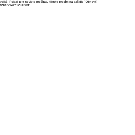
é. Pokiaľ text neviete prečítať, kliknite prosím na tlačidlo "Obnoviť
DJKMPRSVWXY1234589".