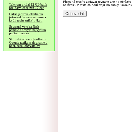
Písmená musíte zadávať rovnako ako na obrázku veľk
Telekom pridal 12 GB balík
obrázok". V texte sa používajú iba znaky "BC
pre Easy, chce zaň 12 eur
Ďalšia jadrová elektráreň
južne od Slovenska musela
kvôli teplu znížiť výkon
Spustená výroba flash
pamäte s novým najvyšším
počtom vrstiev
Súd zakázal samojazdiacim
Google taxíkom dobíjanie v
noci, rušili obyvateľov