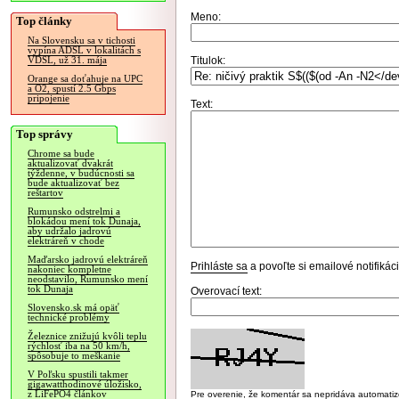
Meno:
Top články
Na Slovensku sa v tichosti
vypína ADSL v lokalitách s
Titulok:
VDSL, už 31. mája
Orange sa doťahuje na UPC
a O2, spustí 2.5 Gbps
pripojenie
Text:
Top správy
Chrome sa bude
aktualizovať dvakrát
týždenne, v budúcnosti sa
bude aktualizovať bez
reštartov
Rumunsko odstrelmi a
blokádou mení tok Dunaja,
aby udržalo jadrovú
elektráreň v chode
Maďarsko jadrovú elektráreň
Prihláste sa
a povoľte si emailové notifiká
nakoniec kompletne
neodstavilo, Rumunsko mení
tok Dunaja
Overovací text:
Slovensko.sk má opäť
technické problémy
Železnice znižujú kvôli teplu
rýchlosť iba na 50 km/h,
spôsobuje to meškanie
V Poľsku spustili takmer
gigawatthodinové úložisko,
z LiFePO4 článkov
Pre overenie, že komentár sa nepridáva automatizov