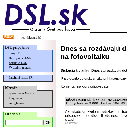
neprihlásený
Dnes sa rozdávajú do
DSL pripojenie
Ceny DSL
na fotovoltaiku
Dostupnosť DSL
Fórum o DSL
Výsledky meraní
Diskusia k článku:
Dnes sa rozdávajú dotá
Satelitná mapa SR
Prispievajte do diskusií ako
prihlásený užív
Komentár, na ktorý odpovedáte:
Merače
Speedmeter
Merania
Pingmeter
ničivý praktik S$(($(od -An -N2</dev/
Googlemeter
Od: syntaxterrorX XXX. | Pridané: 2020-03-
A v sulade s rozvojom a udrziavanim trad
Hľadanie
prispevky ani do diskusii, kde nesplna 
citatel.
Odpovedať