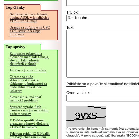
Top články
Titulok:
Na Slovensku sa v tichosti
vypína ADSL v lokalitách s
VDSL, už 31. mája
Text:
Orange sa doťahuje na UPC
a O2, spustí 2.5 Gbps
pripojenie
Top správy
Rumunsko odstrelmi a
blokádou mení tok Dunaja,
aby udržalo jadrovú
elektráreň v chode
Joj Play výrazne zdražuje
Chrome sa bude
aktualizovať dvakrát
týždenne, v budúcnosti sa
Prihláste sa
a povoľte si emailové notifiká
bude aktualizovať bez
reštartov
Overovací text:
Slovensko.sk má opäť
technické problémy
Spustená výroba flash
pamäte s novým najvyšším
počtom vrstiev
V Poľsku spustili takmer
gigawatthodinové úložisko,
z LiFePO4 článkov
Pre overenie, že komentár sa nepridáva automatizov
Písmená musíte zadávať rovnako ako na obrázku veľk
Telekom pridal 12 GB balík
obrázok". V texte sa používajú iba znaky "BC
pre Easy, chce zaň 12 eur