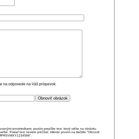
cie na odpovede na Váš príspevok.
anými prostriedkami, prosím prepíšte text, ktorý vidíte na obrázku.
é. Pokiaľ text neviete prečítať, kliknite prosím na tlačidlo "Obnoviť
DJKMPRSVWXY1234589".