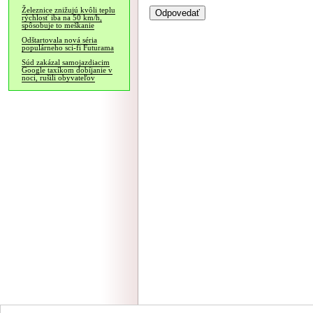
Železnice znižujú kvôli teplu
rýchlosť iba na 50 km/h,
spôsobuje to meškanie
Odštartovala nová séria
populárneho sci-fi Futurama
Súd zakázal samojazdiacim
Google taxíkom dobíjanie v
noci, rušili obyvateľov
NÁVŠTEVNOSŤ
|
INZE