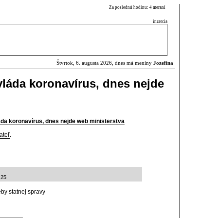
Za poslednú hodinu: 4 meraní
inzercia
Štvrtok, 6. augusta 2026, dnes má meniny
Jozefína
zvláda koronavírus, dnes nejde
láda koronavírus, dnes nejde web ministerstva
ateľ
.
:25
eby statnej spravy