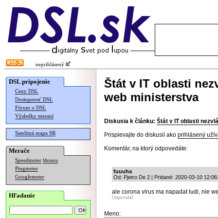
neprihlásený
Štát v IT oblasti ne
DSL pripojenie
Ceny DSL
web ministerstva
Dostupnosť DSL
Fórum o DSL
Výsledky meraní
Diskusia k článku:
Štát v IT oblasti nezv
Satelitná mapa SR
Prispievajte do diskusií ako
prihlásený užív
Komentár, na ktorý odpovedáte:
Merače
Speedmeter
Merania
Pingmeter
fuuuha
Googlemeter
Od: Pjetro De 2 | Pridané: 2020-03-10 12:06
ale corona virus ma napadat ludi, nie w
Hľadanie
Odpovedať
Meno: