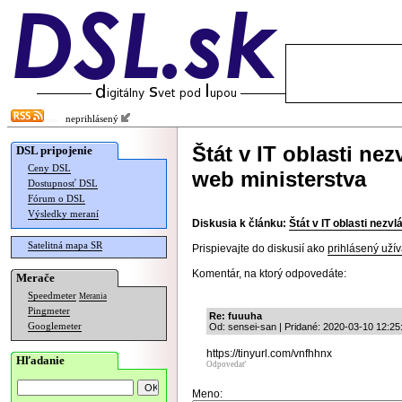
neprihlásený
Štát v IT oblasti ne
DSL pripojenie
Ceny DSL
web ministerstva
Dostupnosť DSL
Fórum o DSL
Výsledky meraní
Diskusia k článku:
Štát v IT oblasti nezv
Satelitná mapa SR
Prispievajte do diskusií ako
prihlásený užív
Komentár, na ktorý odpovedáte:
Merače
Speedmeter
Merania
Pingmeter
Re: fuuuha
Googlemeter
Od: sensei-san | Pridané: 2020-03-10 12:25
https://tinyurl.com/vnfhhnx
Hľadanie
Odpovedať
Meno: