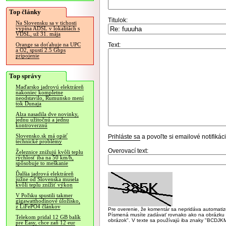
Top články
Titulok:
Na Slovensku sa v tichosti
vypína ADSL v lokalitách s
VDSL, už 31. mája
Text:
Orange sa doťahuje na UPC
a O2, spustí 2.5 Gbps
pripojenie
Top správy
Maďarsko jadrovú elektráreň
nakoniec kompletne
neodstavilo, Rumunsko mení
tok Dunaja
Alza nasadila dve novinky,
jednu užitočnú a jednu
kontroverznú
Slovensko.sk má opäť
Prihláste sa
a povoľte si emailové notifiká
technické problémy
Overovací text:
Železnice znižujú kvôli teplu
rýchlosť iba na 50 km/h,
spôsobuje to meškanie
Ďalšia jadrová elektráreň
južne od Slovenska musela
kvôli teplu znížiť výkon
V Poľsku spustili takmer
gigawatthodinové úložisko,
z LiFePO4 článkov
Pre overenie, že komentár sa nepridáva automatizov
Písmená musíte zadávať rovnako ako na obrázku veľk
Telekom pridal 12 GB balík
obrázok". V texte sa používajú iba znaky "BC
pre Easy, chce zaň 12 eur