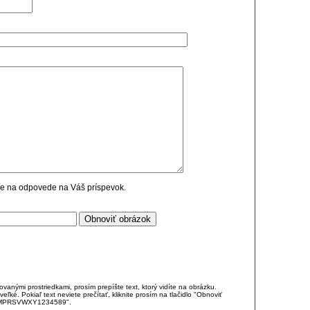
cie na odpovede na Váš príspevok.
anými prostriedkami, prosím prepíšte text, ktorý vidíte na obrázku.
é. Pokiaľ text neviete prečítať, kliknite prosím na tlačidlo "Obnoviť
DJKMPRSVWXY1234589".