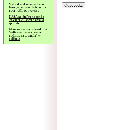
Súd zakázal samojazdiacim
Google taxíkom dobíjanie v
noci, rušili obyvateľov
NASA na diaľku na sonde
Voyager 2 úspešne znížila
spotrebu
Misia na záchranu teleskopu
Swift ešte nie je stratená,
podarilo sa spomaliť jej
otáčanie