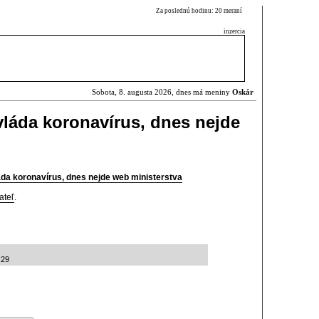
Za poslednú hodinu: 20 meraní
inzercia
Sobota, 8. augusta 2026, dnes má meniny
Oskár
zvláda koronavírus, dnes nejde
láda koronavírus, dnes nejde web ministerstva
ateľ
.
:29