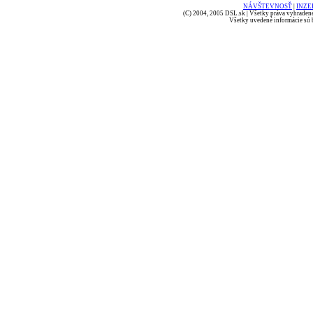
NÁVŠTEVNOSŤ
|
INZE
(C) 2004, 2005 DSL.sk | Všetky práva vyhradené
Všetky uvedené informácie sú b