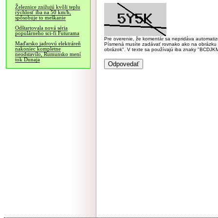
Železnice znižujú kvôli teplu
rýchlosť iba na 50 km/h,
spôsobuje to meškanie
Odštartovala nová séria
populárneho sci-fi Futurama
Pre overenie, že komentár sa nepridáva automatizov
Maďarsko jadrovú elektráreň
Písmená musíte zadávať rovnako ako na obrázku veľk
nakoniec kompletne
obrázok". V texte sa používajú iba znaky "BC
neodstavilo, Rumunsko mení
tok Dunaja