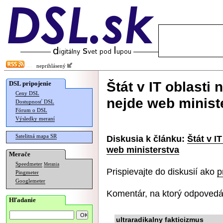
neprihlásený
Štát v IT oblasti
DSL pripojenie
Ceny DSL
nejde web minist
Dostupnosť DSL
Fórum o DSL
Výsledky meraní
Satelitná mapa SR
Diskusia k článku:
Štát v I
web ministerstva
Merače
Speedmeter
Merania
Prispievajte do diskusií ako
p
Pingmeter
Googlemeter
Komentár, na ktorý odpovedá
Hľadanie
ultraradikalny fakticizmus