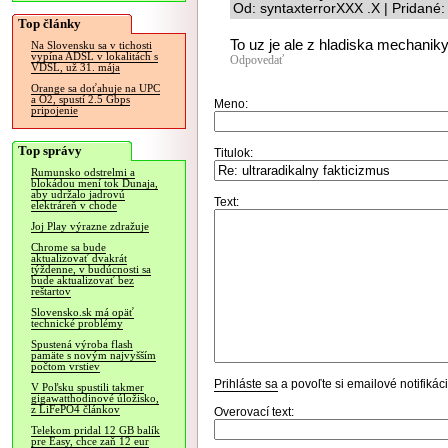
Od: syntaxterrorXXX .X | Pridané
Top články
To uz je ale z hladiska mechaniky
Na Slovensku sa v tichosti
vypína ADSL v lokalitách s
Odpovedať
VDSL, už 31. mája
Orange sa doťahuje na UPC
a O2, spustí 2.5 Gbps
Meno:
pripojenie
Top správy
Titulok:
Rumunsko odstrelmi a
blokádou mení tok Dunaja,
aby udržalo jadrovú
Text:
elektráreň v chode
Joj Play výrazne zdražuje
Chrome sa bude
aktualizovať dvakrát
týždenne, v budúcnosti sa
bude aktualizovať bez
reštartov
Slovensko.sk má opäť
technické problémy
Spustená výroba flash
pamäte s novým najvyšším
počtom vrstiev
Prihláste sa
a povoľte si emailové notifiká
V Poľsku spustili takmer
gigawatthodinové úložisko,
z LiFePO4 článkov
Overovací text:
Telekom pridal 12 GB balík
pre Easy, chce zaň 12 eur