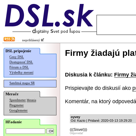
neprihlásený
Firmy žiadajú pla
DSL pripojenie
Ceny DSL
Dostupnosť DSL
Fórum o DSL
Výsledky meraní
Diskusia k článku:
Firmy ži
Satelitná mapa SR
Prispievajte do diskusií ako
p
Merače
Komentár, na ktorý odpovedá
Speedmeter
Merania
Pingmeter
Googlemeter
oyvey
Od: Kazio | Pridané: 2020-03-13 19:29:20
Hľadanie
(((Sisvel)))
Odpovedať