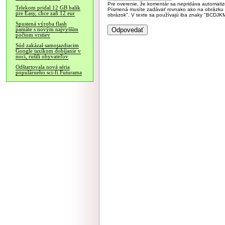
Pre overenie, že komentár sa nepridáva automatizov
Telekom pridal 12 GB balík
Písmená musíte zadávať rovnako ako na obrázku veľk
pre Easy, chce zaň 12 eur
obrázok". V texte sa používajú iba znaky "BC
Spustená výroba flash
pamäte s novým najvyšším
počtom vrstiev
Súd zakázal samojazdiacim
Google taxíkom dobíjanie v
noci, rušili obyvateľov
Odštartovala nová séria
populárneho sci-fi Futurama