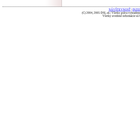
NÁVŠTEVNOSŤ
|
INZE
(C) 2004, 2005 DSL.sk | Všetky práva vyhradené
Všetky uvedené informácie sú b