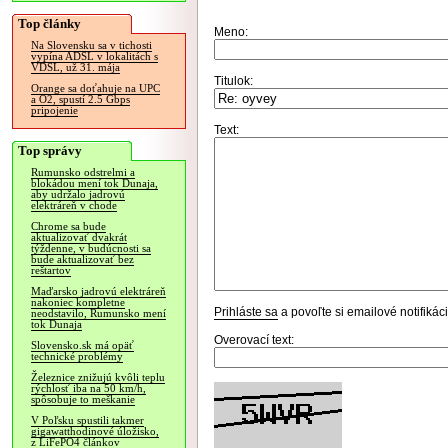
Top články
Meno:
Na Slovensku sa v tichosti
vypína ADSL v lokalitách s
VDSL, už 31. mája
Titulok:
Orange sa doťahuje na UPC
a O2, spustí 2.5 Gbps
pripojenie
Text:
Top správy
Rumunsko odstrelmi a
blokádou mení tok Dunaja,
aby udržalo jadrovú
elektráreň v chode
Chrome sa bude
aktualizovať dvakrát
týždenne, v budúcnosti sa
bude aktualizovať bez
reštartov
Maďarsko jadrovú elektráreň
nakoniec kompletne
Prihláste sa
a povoľte si emailové notifiká
neodstavilo, Rumunsko mení
tok Dunaja
Overovací text:
Slovensko.sk má opäť
technické problémy
Železnice znižujú kvôli teplu
rýchlosť iba na 50 km/h,
spôsobuje to meškanie
V Poľsku spustili takmer
gigawatthodinové úložisko,
z LiFePO4 článkov