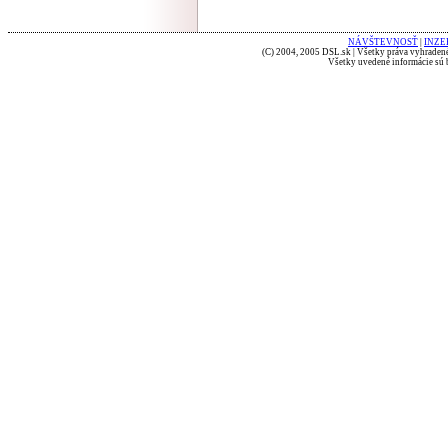
NÁVŠTEVNOSŤ
|
INZE
(C) 2004, 2005 DSL.sk | Všetky práva vyhradené
Všetky uvedené informácie sú b