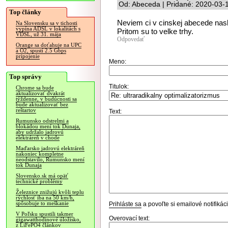
Od: Abeceda | Pridané: 2020-03-
Top články
Neviem ci v cinskej abecede nasled
Na Slovensku sa v tichosti
vypína ADSL v lokalitách s
Pritom su to velke trhy.
VDSL, už 31. mája
Odpovedať
Orange sa doťahuje na UPC
a O2, spustí 2.5 Gbps
pripojenie
Meno:
Top správy
Titulok:
Chrome sa bude
aktualizovať dvakrát
týždenne, v budúcnosti sa
bude aktualizovať bez
reštartov
Text:
Rumunsko odstrelmi a
blokádou mení tok Dunaja,
aby udržalo jadrovú
elektráreň v chode
Maďarsko jadrovú elektráreň
nakoniec kompletne
neodstavilo, Rumunsko mení
tok Dunaja
Slovensko.sk má opäť
technické problémy
Železnice znižujú kvôli teplu
rýchlosť iba na 50 km/h,
spôsobuje to meškanie
Prihláste sa
a povoľte si emailové notifiká
V Poľsku spustili takmer
Overovací text:
gigawatthodinové úložisko,
z LiFePO4 článkov