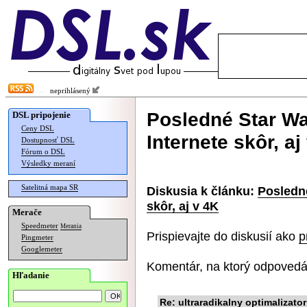
neprihlásený
Posledné Star Wa
DSL pripojenie
Ceny DSL
Internete skôr, aj
Dostupnosť DSL
Fórum o DSL
Výsledky meraní
Satelitná mapa SR
Diskusia k článku:
Posledné
skôr, aj v 4K
Merače
Speedmeter
Merania
Prispievajte do diskusií ako
p
Pingmeter
Googlemeter
Komentár, na ktorý odpovedá
Hľadanie
Re: ultraradikalny optimalizato