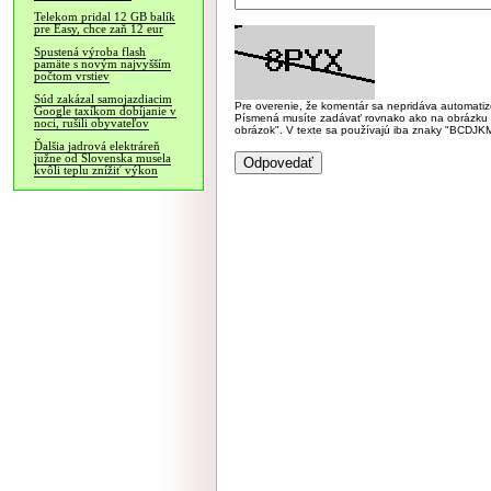
Telekom pridal 12 GB balík
pre Easy, chce zaň 12 eur
Spustená výroba flash
pamäte s novým najvyšším
počtom vrstiev
Súd zakázal samojazdiacim
Pre overenie, že komentár sa nepridáva automatizov
Google taxíkom dobíjanie v
Písmená musíte zadávať rovnako ako na obrázku veľk
noci, rušili obyvateľov
obrázok". V texte sa používajú iba znaky "BC
Ďalšia jadrová elektráreň
južne od Slovenska musela
kvôli teplu znížiť výkon