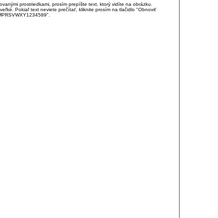
anými prostriedkami, prosím prepíšte text, ktorý vidíte na obrázku.
é. Pokiaľ text neviete prečítať, kliknite prosím na tlačidlo "Obnoviť
DJKMPRSVWXY1234589".