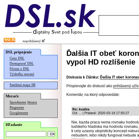
neprihlásený
Ďalšia IT obeť koron
DSL pripojenie
Ceny DSL
vypol HD rozlíšenie
Dostupnosť DSL
Fórum o DSL
Výsledky meraní
Diskusia k článku:
Ďalšia IT obeť koronav
Satelitná mapa SR
Prispievajte do diskusií ako
prihlásený užív
Komentár, na ktorý odpovedáte:
Merače
Speedmeter
Merania
Pingmeter
Re: kvalita
Googlemeter
Od: ... | Pridané: 2020-03-19 17:50:27
Nie, kazda praca nema rovnaku hodnotu
Hľadanie
ludskeho hladiska ma hodnotu rovnaku, 
ti cely uzasny utopisticky koncept nabu
nebudem, lebo nikdy fungovat nebude a 