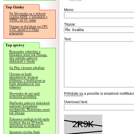
Odpovedať
Top články
Meno:
Na Slovensku sa v tichosti
vypína ADSL v lokalitách s
VDSL, už 31. mája
Titulok:
Orange sa doťahuje na UPC
a O2, spustí 2.5 Gbps
pripojenie
Text:
Top správy
Rumunsko odstrelmi a
blokádou mení tok Dunaja,
aby udržalo jadrovú
elektráreň v chode
Joj Play výrazne zdražuje
Chrome sa bude
aktualizovať dvakrát
týždenne, v budúcnosti sa
bude aktualizovať bez
reštartov
Prihláste sa
a povoľte si emailové notifiká
Slovensko.sk má opäť
technické problémy
Overovací text:
Maďarsko jadrovú elektráreň
nakoniec kompletne
neodstavilo, Rumunsko mení
tok Dunaja
Železnice znižujú kvôli teplu
rýchlosť iba na 50 km/h,
spôsobuje to meškanie
Spustená výroba flash