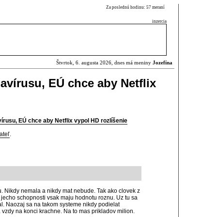
Za poslednú hodinu: 57 meraní
inzercia
Štvrtok, 6. augusta 2026, dnes má meniny
Jozefína
avírusu, EÚ chce aby Netflix
írusu, EÚ chce aby Netflix vypol HD rozlíšenie
ateľ
.
. Nikdy nemala a nikdy mat nebude. Tak ako clovek z
jecho schopnosti vsak maju hodnotu roznu. Uz tu sa
ral. Naozaj sa na takom systeme nikdy podielat
vzdy na konci krachne. Na to mas prikladov milion.