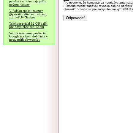
pamäte s novým najvyšším
Pre overenie, že komentár sa nepridáva automatizov
počtom vrstiev
Písmená musíte zadávať rovnako ako na obrázku veľk
obrázok". V texte sa používajú iba znaky "BC
V Poľsku spustili takmer
gigawatthodinové úložisko,
z LiFePO4 článkov
Telekom pridal 12 GB balík
pre Easy, chce zaň 12 eur
Súd zakázal samojazdiacim
Google taxíkom dobíjanie v
noci, rušili obyvateľov