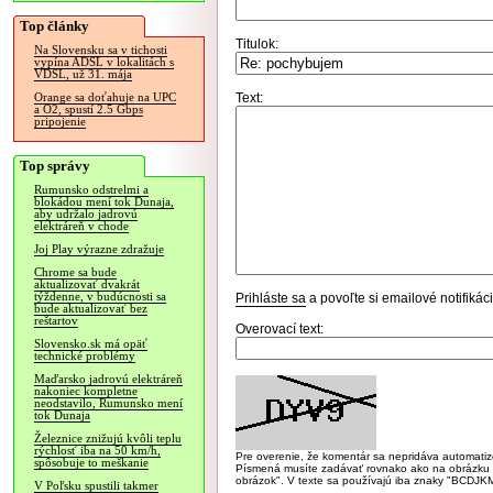
Top články
Titulok:
Na Slovensku sa v tichosti
vypína ADSL v lokalitách s
VDSL, už 31. mája
Text:
Orange sa doťahuje na UPC
a O2, spustí 2.5 Gbps
pripojenie
Top správy
Rumunsko odstrelmi a
blokádou mení tok Dunaja,
aby udržalo jadrovú
elektráreň v chode
Joj Play výrazne zdražuje
Chrome sa bude
aktualizovať dvakrát
týždenne, v budúcnosti sa
Prihláste sa
a povoľte si emailové notifiká
bude aktualizovať bez
reštartov
Overovací text:
Slovensko.sk má opäť
technické problémy
Maďarsko jadrovú elektráreň
nakoniec kompletne
neodstavilo, Rumunsko mení
tok Dunaja
Železnice znižujú kvôli teplu
rýchlosť iba na 50 km/h,
Pre overenie, že komentár sa nepridáva automatizov
spôsobuje to meškanie
Písmená musíte zadávať rovnako ako na obrázku veľk
obrázok". V texte sa používajú iba znaky "BC
V Poľsku spustili takmer