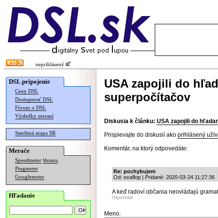
neprihlásený
USA zapojili do hľad
DSL pripojenie
Ceny DSL
superpočítačov
Dostupnosť DSL
Fórum o DSL
Výsledky meraní
Diskusia k článku:
USA zapojili do hľada
Satelitná mapa SR
Prispievajte do diskusií ako
prihlásený užív
Komentár, na ktorý odpovedáte:
Merače
Speedmeter
Merania
Pingmeter
Re: pochybujem
Googlemeter
Od: exaflop | Pridané: 2020-03-24 11:27:36
A keď radoví občania neovládajú gramat
Hľadanie
Odpovedať
Meno: