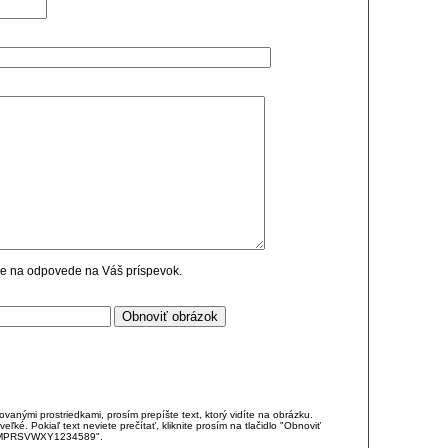
cie na odpovede na Váš príspevok.
anými prostriedkami, prosím prepíšte text, ktorý vidíte na obrázku.
é. Pokiaľ text neviete prečítať, kliknite prosím na tlačidlo "Obnoviť
DJKMPRSVWXY1234589".