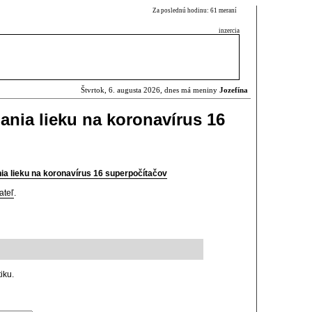
Za poslednú hodinu: 61 meraní
inzercia
Štvrtok, 6. augusta 2026, dnes má meniny
Jozefína
ania lieku na koronavírus 16
nia lieku na koronavírus 16 superpočítačov
ateľ
.
iku.