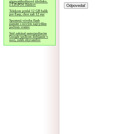
gigawatthodinové úložisko,
z LiFePO4 článkov
Telekom pridal 12 GB balík
pre Easy, chce zaň 12 eur
Spustená výroba flash
pamäte s novým najvyšším
počtom vrstiev
Súd zakázal samojazdiacim
Google taxíkom dobíjanie v
noci, rušili obyvateľov