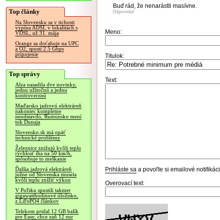
Buď rád, že nenarástli masívne.
Top články
Odpovedať
Na Slovensku sa v tichosti
vypína ADSL v lokalitách s
Meno:
VDSL, už 31. mája
Orange sa doťahuje na UPC
a O2, spustí 2.5 Gbps
pripojenie
Titulok:
Top správy
Text:
Alza nasadila dve novinky,
jednu užitočnú a jednu
kontroverznú
Maďarsko jadrovú elektráreň
nakoniec kompletne
neodstavilo, Rumunsko mení
tok Dunaja
Slovensko.sk má opäť
technické problémy
Železnice znižujú kvôli teplu
rýchlosť iba na 50 km/h,
spôsobuje to meškanie
Prihláste sa
a povoľte si emailové notifiká
Ďalšia jadrová elektráreň
južne od Slovenska musela
kvôli teplu znížiť výkon
Overovací text:
V Poľsku spustili takmer
gigawatthodinové úložisko,
z LiFePO4 článkov
Telekom pridal 12 GB balík
pre Easy, chce zaň 12 eur