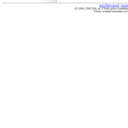
NÁVŠTEVNOSŤ
|
INZE
(C) 2004, 2005 DSL.sk | Všetky práva vyhradené
Všetky uvedené informácie sú b