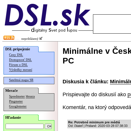
neprihlásený
Minimálne v Česk
DSL pripojenie
Ceny DSL
PC
Dostupnosť DSL
Fórum o DSL
Výsledky meraní
Satelitná mapa SR
Diskusia k článku:
Minimáln
Merače
Prispievajte do diskusií ako
p
Speedmeter
Merania
Pingmeter
Komentár, na ktorý odpovedá
Googlemeter
Hľadanie
Re: Potrebné minimum pre médiá
Od: čitateľ | Pridané: 2020-03-28 07:38:33