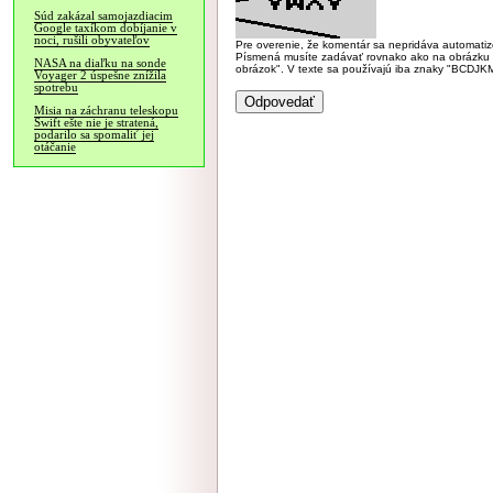
Súd zakázal samojazdiacim
Google taxíkom dobíjanie v
noci, rušili obyvateľov
Pre overenie, že komentár sa nepridáva automatizov
Písmená musíte zadávať rovnako ako na obrázku veľk
NASA na diaľku na sonde
obrázok". V texte sa používajú iba znaky "BC
Voyager 2 úspešne znížila
spotrebu
Misia na záchranu teleskopu
Swift ešte nie je stratená,
podarilo sa spomaliť jej
otáčanie