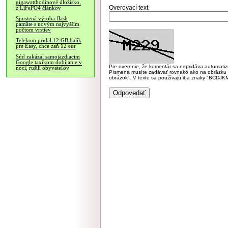
gigawatthodinové úložisko,
Overovací text:
z LiFePO4 článkov
Spustená výroba flash
pamäte s novým najvyšším
počtom vrstiev
Telekom pridal 12 GB balík
pre Easy, chce zaň 12 eur
Súd zakázal samojazdiacim
Google taxíkom dobíjanie v
Pre overenie, že komentár sa nepridáva automatizov
noci, rušili obyvateľov
Písmená musíte zadávať rovnako ako na obrázku veľk
obrázok". V texte sa používajú iba znaky "BC