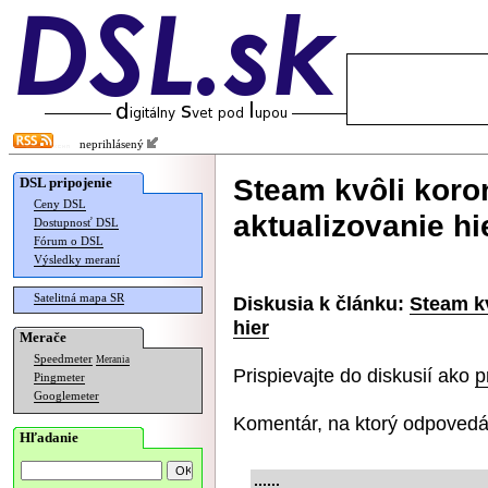
neprihlásený
Steam kvôli koro
DSL pripojenie
Ceny DSL
aktualizovanie hi
Dostupnosť DSL
Fórum o DSL
Výsledky meraní
Satelitná mapa SR
Diskusia k článku:
Steam kv
hier
Merače
Speedmeter
Merania
Prispievajte do diskusií ako
p
Pingmeter
Googlemeter
Komentár, na ktorý odpovedá
Hľadanie
......