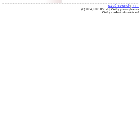
NÁVŠTEVNOSŤ
|
INZE
(C) 2004, 2005 DSL.sk | Všetky práva vyhradené
Všetky uvedené informácie sú b