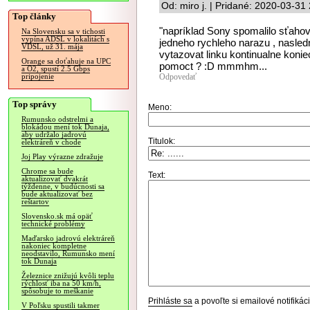
Od: miro j. | Pridané: 2020-03-31
Top články
"napríklad Sony spomalilo sťahova
Na Slovensku sa v tichosti
vypína ADSL v lokalitách s
jedneho rychleho narazu , nasledn
VDSL, už 31. mája
vytazovat linku kontinualne konie
Orange sa doťahuje na UPC
pomoct ? :D mmmhm...
a O2, spustí 2.5 Gbps
Odpovedať
pripojenie
Top správy
Meno:
Rumunsko odstrelmi a
blokádou mení tok Dunaja,
aby udržalo jadrovú
Titulok:
elektráreň v chode
Joj Play výrazne zdražuje
Chrome sa bude
Text:
aktualizovať dvakrát
týždenne, v budúcnosti sa
bude aktualizovať bez
reštartov
Slovensko.sk má opäť
technické problémy
Maďarsko jadrovú elektráreň
nakoniec kompletne
neodstavilo, Rumunsko mení
tok Dunaja
Železnice znižujú kvôli teplu
rýchlosť iba na 50 km/h,
spôsobuje to meškanie
Prihláste sa
a povoľte si emailové notifiká
V Poľsku spustili takmer