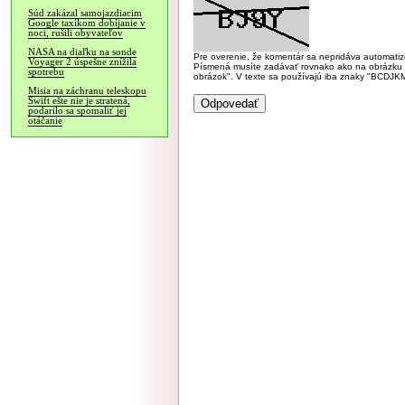
Súd zakázal samojazdiacim
Google taxíkom dobíjanie v
noci, rušili obyvateľov
NASA na diaľku na sonde
Pre overenie, že komentár sa nepridáva automatizov
Voyager 2 úspešne znížila
Písmená musíte zadávať rovnako ako na obrázku veľk
spotrebu
obrázok". V texte sa používajú iba znaky "BC
Misia na záchranu teleskopu
Swift ešte nie je stratená,
podarilo sa spomaliť jej
otáčanie