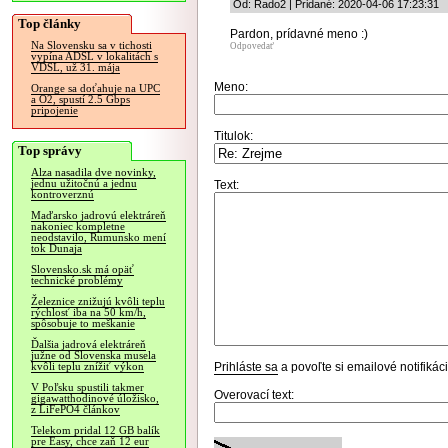
Od: Rado2 | Pridané: 2020-04-06 17:23:31
Top články
Pardon, prídavné meno :)
Na Slovensku sa v tichosti
Odpovedať
vypína ADSL v lokalitách s
VDSL, už 31. mája
Meno:
Orange sa doťahuje na UPC
a O2, spustí 2.5 Gbps
pripojenie
Titulok:
Top správy
Alza nasadila dve novinky,
jednu užitočnú a jednu
Text:
kontroverznú
Maďarsko jadrovú elektráreň
nakoniec kompletne
neodstavilo, Rumunsko mení
tok Dunaja
Slovensko.sk má opäť
technické problémy
Železnice znižujú kvôli teplu
rýchlosť iba na 50 km/h,
spôsobuje to meškanie
Ďalšia jadrová elektráreň
južne od Slovenska musela
Prihláste sa
a povoľte si emailové notifiká
kvôli teplu znížiť výkon
V Poľsku spustili takmer
Overovací text:
gigawatthodinové úložisko,
z LiFePO4 článkov
Telekom pridal 12 GB balík
pre Easy, chce zaň 12 eur