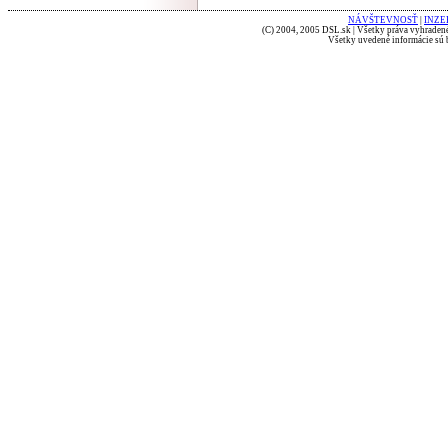
NÁVŠTEVNOSŤ
|
INZE
(C) 2004, 2005 DSL.sk | Všetky práva vyhradené
Všetky uvedené informácie sú b