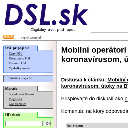
neprihlásený
Mobilní operátori
DSL pripojenie
Ceny DSL
koronavírusom, ú
Dostupnosť DSL
Fórum o DSL
Výsledky meraní
Satelitná mapa SR
Diskusia k článku:
Mobilní 
koronavírusom, útoky na B
Merače
Speedmeter
Merania
Prispievajte do diskusií ako
p
Pingmeter
Googlemeter
Komentár, na ktorý odpovedá
Hľadanie
Re: Zrejme